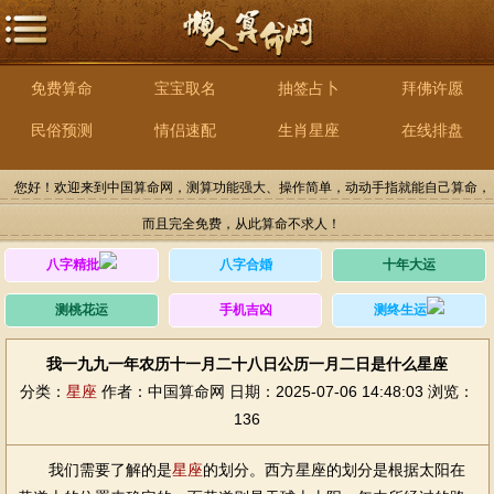
免费算命
宝宝取名
抽签占卜
拜佛许愿
民俗预测
情侣速配
生肖星座
在线排盘
您好！欢迎来到中国算命网，测算功能强大、操作简单，动动手指就能自己算命，
而且完全免费，从此算命不求人！
八字精批
八字合婚
十年大运
测桃花运
手机吉凶
测终生运
我一九九一年农历十一月二十八日公历一月二日是什么星座
分类：
星座
作者：中国算命网
日期：2025-07-06 14:48:03
浏览：
136
我们需要了解的是
星座
的划分。西方星座的划分是根据太阳在