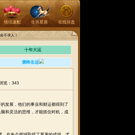
情侣速配
生肖星座
在线排盘
命不求人！
十年大运
测终生运
浏览：343
济的发展，他们的事业和财运都得到了
头脑和灵活的思维，才能抓住时机，成
智慧，在各个领域取得了显著的成就。尤