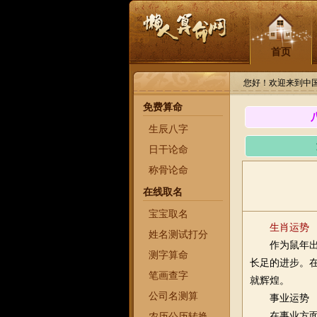
首页
您好！欢迎来到中
免费算命
生辰八字
日干论命
称骨论命
在线取名
宝宝取名
生肖
运势
姓名测试打分
作为鼠年
测字算命
长足的进步。
笔画查字
就辉煌。
公司名测算
事业运势
在事业方
农历公历转换