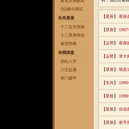
样，他们才能
姓名关系配对
QQ缘分测试
【
星座
】
星座
生肖星座
十二生肖性格
【
星座
】
19
十二星座特征
【
运势
】
星座
血型性格
在线排盘
【
运势
】
求大
四柱八字
【
星座
】
我是
六壬起课
奇门遁甲
【
生肖
】
19
【
星座
】
19
【
星座
】
你说
【
星座
】
射手