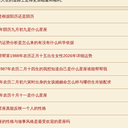
在人生的道路上走得更加稳健和顺利。
是根据阳历还是阴历
87年阴历九月初九是什么星座
的运势分析是怎么来的有没有什么科学依据
师帮算1988年农历正月十五出生女性2026年详细运势
1987年农历二月十四生的我想知道自己是什么星座谁能帮帮我
90年农历二月初六寅时出身的女孩婚姻命怎么样与哪些生肖较配求
88年农历十月十一是什么星座
星座真能反映一个人的性格
座的性格与做事风格是最受欢迎的星座吗