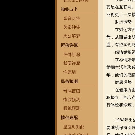
其是在互联网
抽签占卜
业将更上一层
观音灵签
财运运势
关帝神签
在财运方
周公解梦
势，从而做出
盛，有望实现
拜佛许愿
感情婚姻
拜佛祈愿
在感情婚
我要许愿
婚姻生活的琐
许愿墙
年，他们的感
民俗预测
健康运势
在健康方
号码吉凶
积极向上的心
指纹预测
行体检和锻炼
眼跳预测
情侣速配
1984年出
星座对对配
要继续保持冷