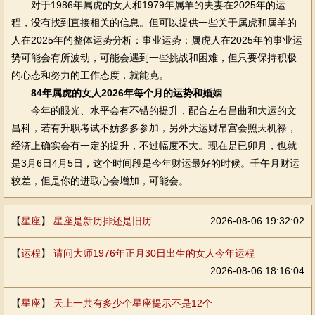
对于1986年属虎的女人和1979年属羊的夫妻在2025年的运
程，没有找到直接相关的信息。但可以提供一些关于属虎和属羊的
人在2025年的整体运势分析：事业运势：属虎人在2025年的事业运
势可能会有所波动，可能会遇到一些挑战和困难，但只要保持积极
的心态和努力的工作态度，就能克。
84年属虎的女人2026年每个月的运势和婚姻
今年的眼光、水平会有不错的提升，配合左右昌曲和大运的文
昌科，若有升职考试不妨多多参加，另外大运财帛宫会照天机禄，
经济上确实会有一定的提升，不过幅度不大。现在是已卯月，也就
是3月6日4月5日，这个时间段是今年财运最好的时候。壬午月财运
较差，但是你的进取心会增加，可能会。
【
星座
】
星座是新历排还是旧历
2026-08-06 19:32:02
【
运程
】
请问大师1976年正月30日出生的女人今年运程
2026-08-06 18:16:04
【
星座
】
天上一共有多少个星座提示不是12个