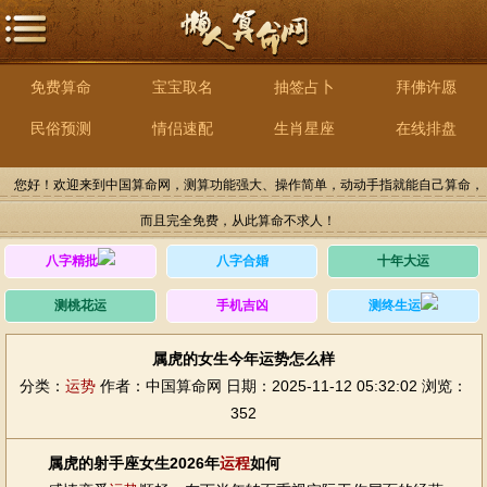
免费算命
宝宝取名
抽签占卜
拜佛许愿
民俗预测
情侣速配
生肖星座
在线排盘
您好！欢迎来到中国算命网，测算功能强大、操作简单，动动手指就能自己算命，
而且完全免费，从此算命不求人！
八字精批
八字合婚
十年大运
测桃花运
手机吉凶
测终生运
属虎的女生今年运势怎么样
分类：
运势
作者：中国算命网
日期：2025-11-12 05:32:02
浏览：
352
属虎的射手座女生2026年
运程
如何