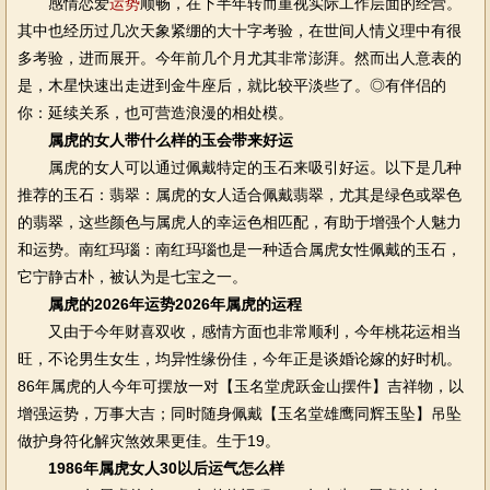
感情恋爱
运势
顺畅，在下半年转而重视实际工作层面的经营。
其中也经历过几次天象紧绷的大十字考验，在世间人情义理中有很
多考验，进而展开。今年前几个月尤其非常澎湃。然而出人意表的
是，木星快速出走进到金牛座后，就比较平淡些了。◎有伴侣的
你：延续关系，也可营造浪漫的相处模。
属虎的女人带什么样的玉会带来好运
属虎的女人可以通过佩戴特定的玉石来吸引好运。以下是几种
推荐的玉石：翡翠：属虎的女人适合佩戴翡翠，尤其是绿色或翠色
的翡翠，这些颜色与属虎人的幸运色相匹配，有助于增强个人魅力
和运势。南红玛瑙：南红玛瑙也是一种适合属虎女性佩戴的玉石，
它宁静古朴，被认为是七宝之一。
属虎的2026年运势2026年属虎的运程
又由于今年财喜双收，感情方面也非常顺利，今年桃花运相当
旺，不论男生女生，均异性缘份佳，今年正是谈婚论嫁的好时机。
86年属虎的人今年可摆放一对【玉名堂虎跃金山摆件】吉祥物，以
增强运势，万事大吉；同时随身佩戴【玉名堂雄鹰同辉玉坠】吊坠
做护身符化解灾煞效果更佳。生于19。
1986年属虎女人30以后运气怎么样