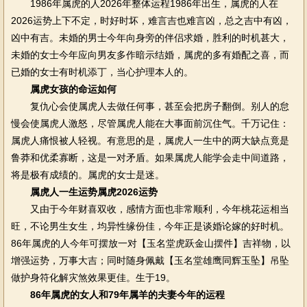
1986年属虎的人2026年整体运程1986年出生，属虎的人在
2026运势上下不定，时好时坏，难言吉也难言凶，总之吉中有凶，
凶中有吉。未婚的男士今年向身旁的伴侣求婚，胜利的时机甚大，
未婚的女士今年应向男友多作暗示结婚，属虎的多有婚配之喜，而
已婚的女士有时机添丁，当心护理本人的。
属虎女孩的命运如何
复仇心会使属虎人去做任何事，甚至会把房子翻倒。别人的怠
慢会使属虎人激怒，尽管属虎人能在大事面前沉住气。千万记住：
属虎人痛恨被人轻视。有意思的是，属虎人一生中的两大缺点竟是
鲁莽和优柔寡断，这是一对矛盾。如果属虎人能学会走中间道路，
将是极有成绩的。属虎的女士是迷。
属虎人一生运势属虎2026运势
又由于今年财喜双收，感情方面也非常顺利，今年桃花运相当
旺，不论男生女生，均异性缘份佳，今年正是谈婚论嫁的好时机。
86年属虎的人今年可摆放一对【玉名堂虎跃金山摆件】吉祥物，以
增强运势，万事大吉；同时随身佩戴【玉名堂雄鹰同辉玉坠】吊坠
做护身符化解灾煞效果更佳。生于19。
86年属虎的女人和79年属羊的夫妻今年的运程