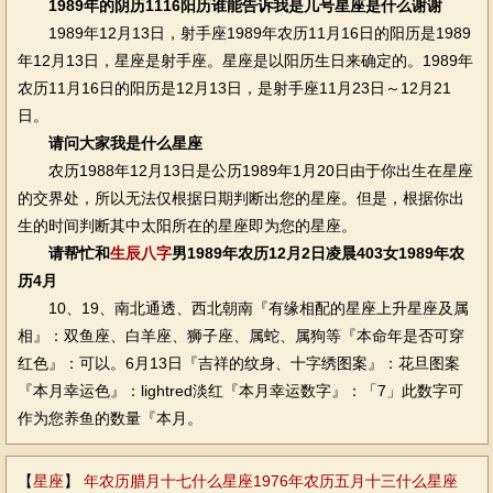
1989年的阴历1116阳历谁能告诉我是几号星座是什么谢谢
1989年12月13日，射手座1989年农历11月16日的阳历是1989
年12月13日，星座是射手座。星座是以阳历生日来确定的。1989年
农历11月16日的阳历是12月13日，是射手座11月23日～12月21
日。
请问大家我是什么星座
农历1988年12月13日是公历1989年1月20日由于你出生在星座
的交界处，所以无法仅根据日期判断出您的星座。但是，根据你出
生的时间判断其中太阳所在的星座即为您的星座。
请帮忙和
生辰八字
男1989年农历12月2日凌晨403女1989年农
历4月
10、19、南北通透、西北朝南『有缘相配的星座上升星座及属
相』：双鱼座、白羊座、狮子座、属蛇、属狗等『本命年是否可穿
红色』：可以。6月13日『吉祥的纹身、十字绣图案』：花旦图案
『本月幸运色』：lightred淡红『本月幸运数字』：「7」此数字可
作为您养鱼的数量『本月。
【
星座
】
年农历腊月十七什么星座1976年农历五月十三什么星座