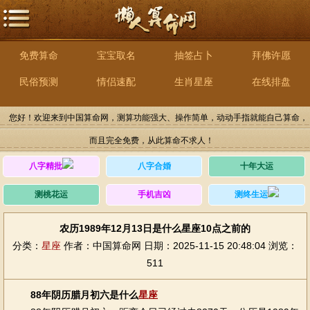
免费算命
宝宝取名
抽签占卜
拜佛许愿
民俗预测
情侣速配
生肖星座
在线排盘
您好！欢迎来到中国算命网，测算功能强大、操作简单，动动手指就能自己算命，
而且完全免费，从此算命不求人！
八字精批
八字合婚
十年大运
测桃花运
手机吉凶
测终生运
农历1989年12月13日是什么星座10点之前的
分类：
星座
作者：中国算命网
日期：2025-11-15 20:48:04
浏览：
511
88年阴历腊月初六是什么
星座