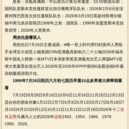
星座：水瓶座属相：牛以农历计算百米速度：10.50前俱乐部：
国民队里斯本竞技曼联首次担任葡萄牙队队长：2026年2月6日友谊
赛对阵巴西首次担任曼联队队长：2026年3月19日英超对阵博尔顿
独中两元俱乐部简历1998年之前：国民队；1998年加盟里斯本竞技
青训营；2026年入里斯本。
周杰伦是哪里人
周杰伦日7月16日主要成就：#唯一登上时代周刊封面华人男歌
手全球百大创意人物美国CNN亚洲最具影响力二十人物2026年福布
斯中国名人榜第一名MTV日本录影带奖亚洲最杰出艺人两届MTV亚
洲大奖最受欢迎台艺人2026年至2026年IFPI中获得6连霸连续6年最
高销量国语唱片佳。
1990年7月28日阳历六月初七阴历早晨10点多男请大师帮我看
看
7月19日8月28日9月16日10月6日11月16日11月25日12月13日
适合你的朋友对象1月22日2月7日5月3日5月13日5月17日6月18日7
月15日8月22日9月12日10月11日11月12日12月18日2026年十二
生
肖
运势
马属马人士的2026年
运程
1942、1954、1966、1978、
1990、2026。