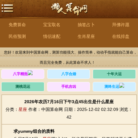
免费算命
宝宝取名
抽签占卜
拜佛许愿
民俗预测
情侣速配
生肖星座
在线排盘
您好！欢迎来到中国算命网，测算功能强大、操作简单，动动手指就能自己算命，
而且完全免费，从此算命不求人！
八字精批
八字合婚
十年大运
测桃花运
手机吉凶
测终生运
2026年农历7月16日下午3点45出生是什么星座
分类：
星座
作者：中国算命网
日期：2025-12-02 02:32:09
浏览：
42
求yummy组合的质料