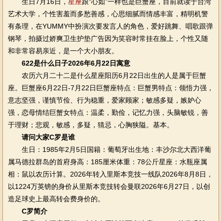
生日7月16日，
星座
跟“心如”一样也是巨蟹座，目前就读于台湾
艺术大学，个性害羞而多愁善感，心思细腻而情感丰富，精明机警
有条理，在YUMMY中扮演次要发言人的角色，爱好跳舞、唱歌跟弹
钢琴，拍摄过娇爽卫生护垫广告因为笑容时常挂在脸上，个性又随
和非常容易亲近，是一个大小朋友。
622是什么日子2026年6月22日寓意
农历六月二十二是什么星座阳历6月22日出生的人是属于巨蟹
座。巨蟹座6月22日-7月22日巨蟹座特点：巨蟹男特点：领悟力强，
意志坚强，谨慎节俭、行为稳重，爱家顾家；敏感多疑，嫉妒心
强，恋母情结巨蟹女特点：温柔，勤俭，记忆力强，头脑敏锐，善
于理财；悲观，敏感，多疑，猜忌，心胸狭隘。基本。
请问大家C罗是谁
生日：1985年2月5日国籍：葡萄牙出生地：丰沙尔北大西洋葡
属马德拉群岛的首府身高：185厘米体重：78公斤星座：水瓶座属
相：鼠以农历计算。2026年转入里斯本竞技一线队2026年8月8日，
以1224万英镑的身价从里斯本竞技转会曼联2026年6月27日，以创
造足球史上最高转会费身价的。
C罗简介