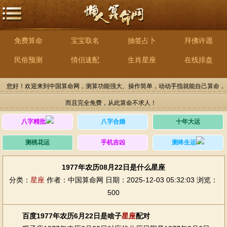
免费算命
宝宝取名
抽签占卜
拜佛许愿
民俗预测
情侣速配
生肖星座
在线排盘
您好！欢迎来到中国算命网，测算功能强大、操作简单，动动手指就能自己算命，
而且完全免费，从此算命不求人！
八字精批
八字合婚
十年大运
测桃花运
手机吉凶
测终生运
1977年农历08月22日是什么星座
分类：
星座
作者：中国算命网
日期：2025-12-03 05:32:03
浏览：
500
百度1977年农历6月22日是啥子
星座
配对