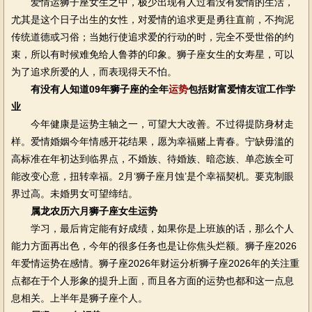
爱情运狮子座女生之中，极少出现有人过着没有爱情的生活，
尤其是这个日子出生的女性，对爱情的追求更是勇往直前，不拘泥
传统道德或习俗；当她行使追求爱的行动的时，完全不受世俗的约
束，所以有时候难免给人鲁莽的印象。狮子座女生的女寿星，可以
为了追求所爱的人，而表现得天不怕。
有没有人知道09年狮子座的全年
运势
包括财富爱情友谊工作学
业
今年健康是运势主轴之一，可望大大改善。不过得提防身材走
样。爱情婚姻今年情感开花结果，愿为幸福赌上青春。宁缺毋滥的
高标准在年初达到临界点，不婚族、待婚族、暗恋族、单恋族全可
能改变心意，扭转幸福。2月‘狮子座月蚀’是个幸福契机。要克制眼
界过高。未婚男女可望缔结。
属龙农历六月狮子座女生运势
学习，最后肯定能有好成绩，如果你是上班族的话，那么个人
能力方面再出色，今年的很多任务也是让你焦头烂额。狮子座2026
年爱情运势在感情。狮子座2026年财运分析狮子座2026年的关注重
点都在于个人形象的提升上面，而且各方面的运势也都和这一点息
息相关。上半年是狮子座个人。