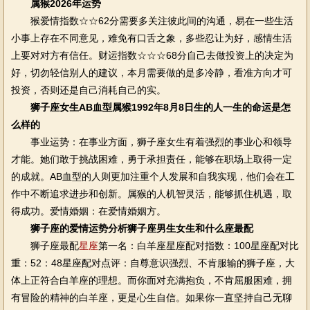
属猴2026年运势
猴爱情指数☆☆62分需要多关注彼此间的沟通，易在一些生活
小事上存在不同意见，难免有口舌之象，多些忍让为好，感情生活
上要对对方有信任。财运指数☆☆☆68分自己去做投资上的决定为
好，切勿轻信别人的建议，本月需要做的是多冷静，看准方向才可
投资，否则还是自己消耗自己的实。
狮子座女生AB血型属猴1992年8月8日生的人一生的命运是怎
么样的
事业运势：在事业方面，狮子座女生有着强烈的事业心和领导
才能。她们敢于挑战困难，勇于承担责任，能够在职场上取得一定
的成就。AB血型的人则更加注重个人发展和自我实现，他们会在工
作中不断追求进步和创新。属猴的人机智灵活，能够抓住机遇，取
得成功。爱情婚姻：在爱情婚姻方。
狮子座的爱情运势分析狮子座男生女生和什么座最配
狮子座最配
星座
第一名：白羊座星座配对指数：100星座配对比
重：52：48星座配对点评：自尊意识强烈、不肯服输的狮子座，大
体上正符合白羊座的理想。而你面对充满抱负，不肯屈服困难，拥
有冒险的精神的白羊座，更是心生自信。如果你一直坚持自己无聊