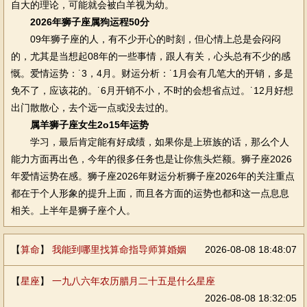
自大的理论，可能就会被白羊视为幼。
2026年狮子座属狗运程50分
09年狮子座的人，有不少开心的时刻，但心情上总是会闷闷
的，尤其是当想起08年的一些事情，跟人有关，心头总有不少的感
慨。爱情运势：˙3，4月。财运分析：˙1月会有几笔大的开销，多是
免不了，应该花的。˙6月开销不小，不时的会想省点过。˙12月好想
出门散散心，去个远一点或没去过的。
属羊狮子座女生2o15年运势
学习，最后肯定能有好成绩，如果你是上班族的话，那么个人
能力方面再出色，今年的很多任务也是让你焦头烂额。狮子座2026
年爱情运势在感。狮子座2026年财运分析狮子座2026年的关注重点
都在于个人形象的提升上面，而且各方面的运势也都和这一点息息
相关。上半年是狮子座个人。
【
算命
】
我能到哪里找算命指导师算婚姻
2026-08-08 18:48:07
【
星座
】
一九八六年农历腊月二十五是什么星座
2026-08-08 18:32:05