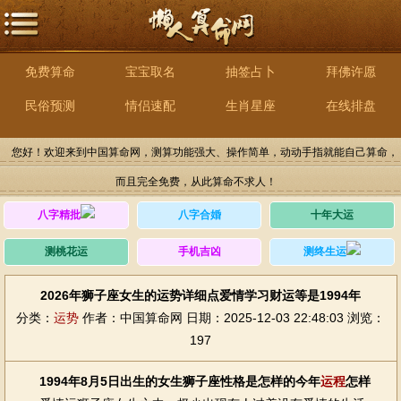
免费算命
宝宝取名
抽签占卜
拜佛许愿
民俗预测
情侣速配
生肖星座
在线排盘
您好！欢迎来到中国算命网，测算功能强大、操作简单，动动手指就能自己算命，
而且完全免费，从此算命不求人！
八字精批
八字合婚
十年大运
测桃花运
手机吉凶
测终生运
2026年狮子座女生的运势详细点爱情学习财运等是1994年
分类：
运势
作者：中国算命网
日期：2025-12-03 22:48:03
浏览：
197
1994年8月5日出生的女生狮子座性格是怎样的今年
运程
怎样