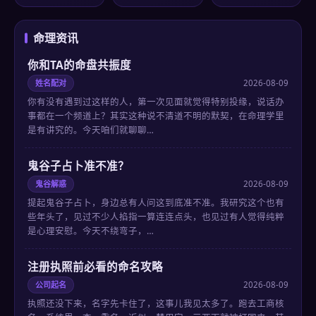
命理资讯
你和TA的命盘共振度
姓名配对
2026-08-09
你有没有遇到过这样的人，第一次见面就觉得特别投缘，说话办
事都在一个频道上？其实这种说不清道不明的默契，在命理学里
是有讲究的。今天咱们就聊聊…
鬼谷子占卜准不准？
鬼谷解惑
2026-08-09
提起鬼谷子占卜，身边总有人问这到底准不准。我研究这个也有
些年头了，见过不少人掐指一算连连点头，也见过有人觉得纯粹
是心理安慰。今天不绕弯子，…
注册执照前必看的命名攻略
公司起名
2026-08-09
执照还没下来，名字先卡住了，这事儿我见太多了。跑去工商核