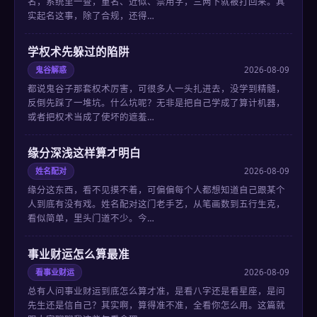
名，系统里一查，重名、近似、禁用字，三两下就被打回来。其
实起名这事，除了合规，还得…
学权术先躲过的陷阱
鬼谷解惑
2026-08-09
都说鬼谷子那套权术厉害，可很多人一头扎进去，没学到精髓，
反倒先踩了一堆坑。什么坑呢？无非是把自己学成了算计机器，
或者把权术当成了使坏的遮羞…
缘分深浅这样算才明白
姓名配对
2026-08-09
缘分这东西，看不见摸不着，可偏偏每个人都想知道自己跟某个
人到底有没有戏。姓名配对这门老手艺，从笔画数到五行生克，
看似简单，里头门道不少。今…
事业财运怎么算最准
看事业财运
2026-08-09
总有人问事业财运到底怎么算才准，是看八字还是看星座，是问
先生还是信自己？其实啊，算得准不准，全看你怎么用。这篇就