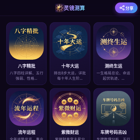
灵镜测算
分享
八字精批
十年大运
测终生运
八字四柱详解、五行
排出8步大运，详批
一生格局总论、命运
强弱、性格…
每十年人生阶…
起伏轨迹、…
流年运程
紫微财运
车牌号码吉凶
全年运势总览，事业
紫微财帛宫主星分
车牌数理分析、五行