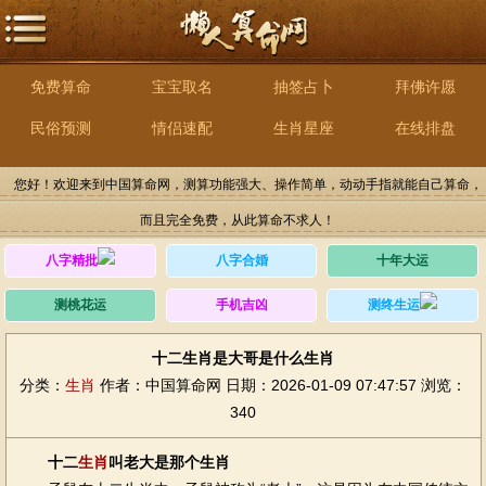
免费算命
宝宝取名
抽签占卜
拜佛许愿
民俗预测
情侣速配
生肖星座
在线排盘
您好！欢迎来到中国算命网，测算功能强大、操作简单，动动手指就能自己算命，
而且完全免费，从此算命不求人！
八字精批
八字合婚
十年大运
测桃花运
手机吉凶
测终生运
十二生肖是大哥是什么生肖
分类：
生肖
作者：中国算命网
日期：2026-01-09 07:47:57
浏览：
340
十二
生肖
叫老大是那个生肖