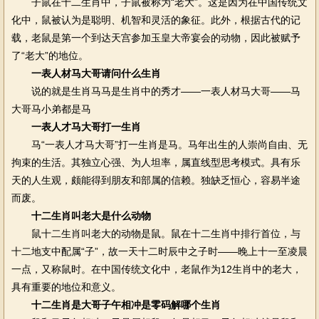
子鼠在十二生肖中，子鼠被称为“老大”。这是因为在中国传统文
化中，鼠被认为是聪明、机智和灵活的象征。此外，根据古代的记
载，老鼠是第一个到达天宫参加玉皇大帝宴会的动物，因此被赋予
了“老大”的地位。
一表人材马大哥请问什么生肖
说的就是生肖马马是生肖中的秀才——一表人材马大哥——马
大哥马小弟都是马
一表人才马大哥打一生肖
马“一表人才马大哥”打一生肖是马。马年出生的人崇尚自由、无
拘束的生活。其独立心强、为人坦率，属直线型思考模式。具有乐
天的人生观，颇能得到朋友和部属的信赖。独缺乏恒心，容易半途
而废。
十二生肖叫老大是什么动物
鼠十二生肖叫老大的动物是鼠。鼠在十二生肖中排行首位，与
十二地支中配属“子”，故一天十二时辰中之子时——晚上十一至凌晨
一点，又称鼠时。在中国传统文化中，老鼠作为12生肖中的老大，
具有重要的地位和意义。
十二生肖是大哥子午相冲是零码解哪个生肖