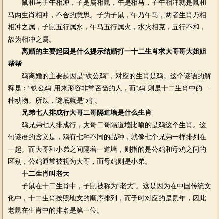
鼠和马子午相冲，子是属相鼠，午是相马，子午相冲就是鼠和
马两生肖相冲，不合的意思。子为子鼠，午乃午马，两者生肖乃相
相冲之属，子鼠五行属水，午马五行属火，水火相克，五行不和，
故为相冲之属。
离婚的主要起因是什么提示结婚打一十二生肖求大哥哥大姐姐
帮帮
鸡离婚的主要起因是“铁公鸡”，对应的生肖是鸡。这个谜语的解
释是：“铁公鸡”用来形容非常吝啬的人，而“鸡”则是十二生肖中的一
种动物。所以，谜底就是“鸡”。
兄弟七人排成行大哥二哥隔道墙是什么生肖
鸡兄弟七人排成行，大哥二哥隔道墙比喻的是鸡这个生肖。这
句谜语的含义是，鸡有七种不同的品种，就像七个兄弟一样排列在
一起。而大哥和小弟之间隔着一道墙，则指的是公鸡和母鸡之间的
区别，公鸡通常被视为大哥，而母鸡则是小弟。
十二生肖叫老大
子鼠在十二生肖中，子鼠被称为“老大”。这是因为在中国传统文
化中，十二生肖按照地支的顺序排列，而子时对应的是鼠年，因此
老鼠在生肖中的排名是第一位。