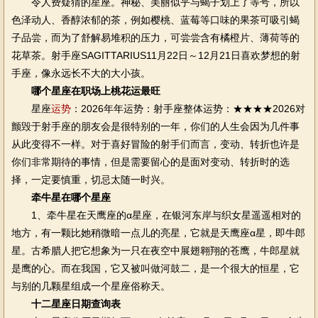
令人费疑猜的星座。神秘、美丽似乎与蝎子划上了等号，所以
色泽动人、香醇浓郁的茶，例如樱桃、蓝莓等口味的果茶可吸引蝎
子品尝，而为了舒解易堆积的压力，可尝尝含有橘橙片、薄荷等的
花草茶。射手座SAGITTARIUS11月22日～12月21日喜欢梦想的射
手座，像永远长不大的大小孩。
哪个星座在职场上桃花运最旺
星座
运势
：2026年年运势：射手座整体运势：★★★★2026对
颤毁于射手座的朋友会是很特别的一年，你们的人生会因为几件事
从此变得不一样。对于喜好冒险的射手们而言，变动、转折也许是
你们非常期待的事情，但是需要留心的是面对变动、转折时的选
择，一定要慎重，切忌太随一时兴。
牵牛星在哪个星座
1、牵牛星在天鹰座的α星座，在银河东岸与织女星遥遥相对的
地方，有一颗比她稍微暗一点儿的亮星，它就是天鹰座α星，即牛郎
星。古希腊人把它想象为一只在夜空中展翅翱翔的苍鹰，牛郎星就
是鹰的心。而在我国，它又被叫做河鼓二，是一个很大的恒星，它
与别的几颗星组成一个星座俗称天。
十二星座日期查询表