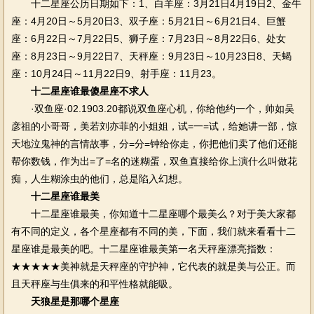
十二星座公历日期如下：1、白羊座：3月21日4月19日2、金牛
座：4月20日～5月20日3、双子座：5月21日～6月21日4、巨蟹
座：6月22日～7月22日5、狮子座：7月23日～8月22日6、处女
座：8月23日～9月22日7、天秤座：9月23日～10月23日8、天蝎
座：10月24日～11月22日9、射手座：11月23。
十二星座谁最傻星座不求人
·双鱼座·02.1903.20都说双鱼座心机，你给他约一个，帅如吴
彦祖的小哥哥，美若刘亦菲的小姐姐，试=一=试，给她讲一部，惊
天地泣鬼神的言情故事，分=分=钟给你走，你把他们卖了他们还能
帮你数钱，作为出=了=名的迷糊蛋，双鱼直接给你上演什么叫做花
痴，人生糊涂虫的他们，总是陷入幻想。
十二星座谁最美
十二星座谁最美，你知道十二星座哪个最美么？对于美大家都
有不同的定义，各个星座都有不同的美，下面，我们就来看看十二
星座谁是最美的吧。十二星座谁最美第一名天秤座漂亮指数：
★★★★★美神就是天秤座的守护神，它代表的就是美与公正。而
且天秤座与生俱来的和平性格就能吸。
天狼星是那哪个星座