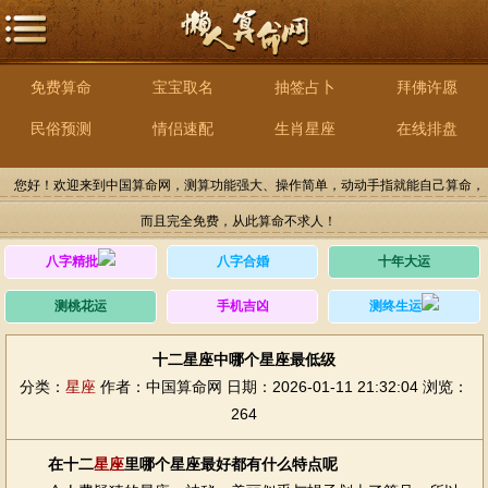
免费算命
宝宝取名
抽签占卜
拜佛许愿
民俗预测
情侣速配
生肖星座
在线排盘
您好！欢迎来到中国算命网，测算功能强大、操作简单，动动手指就能自己算命，
而且完全免费，从此算命不求人！
八字精批
八字合婚
十年大运
测桃花运
手机吉凶
测终生运
十二星座中哪个星座最低级
分类：
星座
作者：中国算命网
日期：2026-01-11 21:32:04
浏览：
264
在十二
星座
里哪个星座最好都有什么特点呢