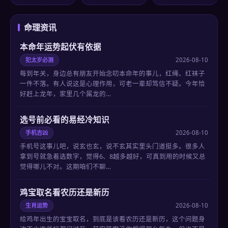
命理资讯
本命年运势起伏有依据
犯太岁必测
2026-08-10
每到年关，身边总有朋友开始念叨本命年的事儿，红绳、红袜子
一件不落。有人说这是心理作用，可老一辈却笃信不疑。今年恰
好赶上龙年，家里几个属龙的…
选号前必看的易经冷知识
手机吉凶
2026-08-10
手机号这事儿吧，说玄也玄，说不玄其实里头门道挺多。很多人
拿到号就急着选数字，觉得6、8越多越好，可真到用的时候又总
觉得哪儿不对。这期咱们不聊…
鸡宝取名看农历还是新历
生肖运势
2026-08-10
给鸡年出生的宝宝取名，到底是该看农历还是新历，这个问题身