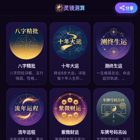
灵镜测算
分享
八字精批
十年大运
测终生运
八字四柱详解、五行
排出8步大运，详批
一生格局总论、命运
强弱、性格…
每十年人生阶…
起伏轨迹、…
流年运程
紫微财运
车牌号码吉凶
全年运势总览，事业
紫微财帛宫主星分
车牌数理分析、五行