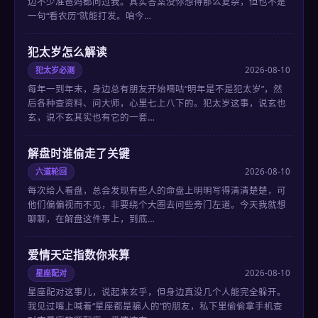
边不少准爸妈都问过我。其实答案没你想得那么复杂，但也不是
一句“看农历”就能打发。咱今…
犯太岁怎么解读
犯太岁必测
2026-08-10
每年一到年末，身边总有朋友开始嘀咕“明年是不是犯太岁”，然
后各种查资料、问大师，心里七上八下的。犯太岁这事，说玄也
玄，说不玄其实也有它的一套…
解盘时谁偷走了关键
六道轮回
2026-08-10
每次给人看盘，总会发现有些人的命盘上明明写得清清楚楚，可
他们偏偏视而不见，非要绕个大圈去问些旁门左道。今天我就想
聊聊，在解盘这件事上，到底…
爱情天定指数你来算
星座配对
2026-08-10
星座配对这事儿，说起来玄乎，但身边真没几个人能完全躲开。
我见过嘴上喊着“星座都是骗人的”的朋友，私下里偷偷拿手机查