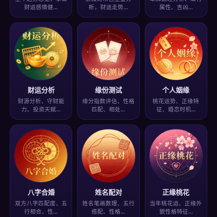
财运感情健…
析，财运走势…
属性、吉凶…
财运分析
缘份测试
个人姻缘
财源分析、守财能
缘分指数评估、性格
桃花运势、正缘特
力、投资天赋…
匹配、相处…
征、婚恋时机…
八字合婚
姓名配对
正缘桃花
双方八字匹配度、五
姓名笔画数理、五行
当年桃花运、正缘外
行相合、性…
搭配、性格…
貌性格特征…