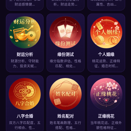
财运感情健…
析，财运走势…
属性、吉凶…
财运分析
缘份测试
个人姻缘
财源分析、守财能
缘分指数评估、性格
桃花运势、正缘特
力、投资天赋…
匹配、相处…
征、婚恋时机…
八字合婚
姓名配对
正缘桃花
双方八字匹配度、五
姓名笔画数理、五行
当年桃花运、正缘外
行相合、性…
搭配、性格…
貌性格特征…