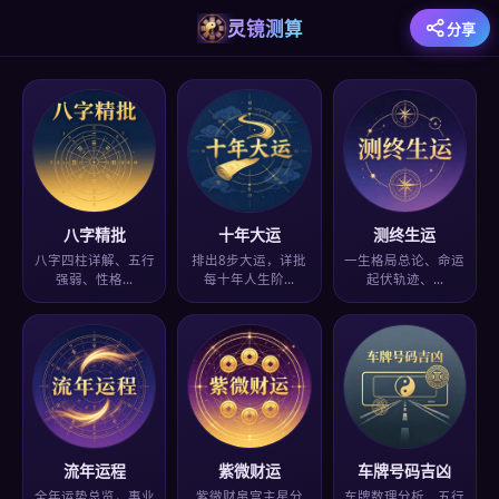
灵镜测算
分享
八字精批
十年大运
测终生运
八字四柱详解、五行
排出8步大运，详批
一生格局总论、命运
强弱、性格…
每十年人生阶…
起伏轨迹、…
流年运程
紫微财运
车牌号码吉凶
全年运势总览，事业
紫微财帛宫主星分
车牌数理分析、五行