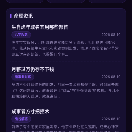
命理资讯
生肖虎年取名宜用哪些部首
八字起名
2026-08-10
虎年宝宝取名，用对部首确实能给名字添彩，但用错也可能犯
冲。我从传统生肖文化和实践案例出发，梳理了虎宝宝名字里常
见且讨喜的部首，也提醒几个容…
月薪过万仍存不下钱
看事业财运
2026-08-10
身边不少月薪过万的朋友，月底一看余额却傻了眼。钱到底去哪
了？这问题背后，藏着命理上“财库”与“身强身弱”的玄机。今儿不
聊枯燥的大道理，就说说我…
成事者方寸把控术
鬼谷解惑
2026-08-10
前阵子有个老友来家里喝茶，他事业正处在关键期，成天心神不