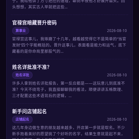
宁。我给他讲了方寸把控的道理，聊到半夜他才舒展开眉头。回
头想想，其实古人早就把这些…
官禄宫暗藏晋升密码
算事业
2026-08-10
官禄宫这事儿，我琢磨了十几年，越看越觉得它不是简单的“当官
发财”四个字能概括的。晋升这事儿，表面看是能力和运气，底下
藏着的是你命局里那股气的…
姓名详批准不准？
姓名详批
2026-08-10
许多人拿到姓名详批报告，第一反应都是——这玩意儿到底准不
准？今天不绕弯子，我直接聊聊我的看法，顺便讲讲五格数理、
三才配置这些术语背后的逻辑，…
新手问店铺起名
店铺起名
2026-08-10
这几年身边做生意的朋友越来越多，开店第一步就是取名。不少
新手抱着美好的愿望挑了个好听的名字，结果生意就是起不来，