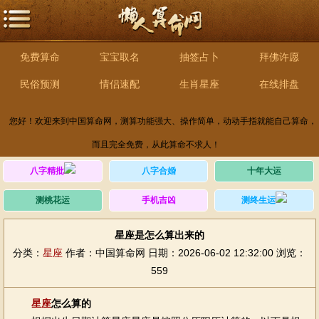
免费算命
宝宝取名
抽签占卜
拜佛许愿
民俗预测
情侣速配
生肖星座
在线排盘
您好！欢迎来到中国算命网，测算功能强大、操作简单，动动手指就能自己算命，
而且完全免费，从此算命不求人！
八字精批
八字合婚
十年大运
测桃花运
手机吉凶
测终生运
星座是怎么算出来的
分类：
星座
作者：中国算命网
日期：2026-06-02 12:32:00
浏览：
559
星座
怎么算的