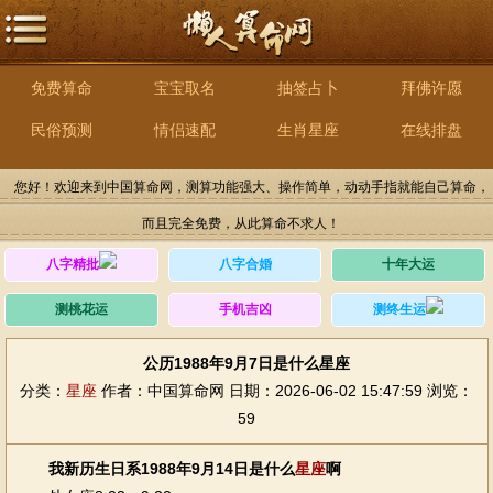
免费算命
宝宝取名
抽签占卜
拜佛许愿
民俗预测
情侣速配
生肖星座
在线排盘
您好！欢迎来到中国算命网，测算功能强大、操作简单，动动手指就能自己算命，
而且完全免费，从此算命不求人！
八字精批
八字合婚
十年大运
测桃花运
手机吉凶
测终生运
公历1988年9月7日是什么星座
分类：
星座
作者：中国算命网
日期：2026-06-02 15:47:59
浏览：
59
我新历生日系1988年9月14日是什么
星座
啊