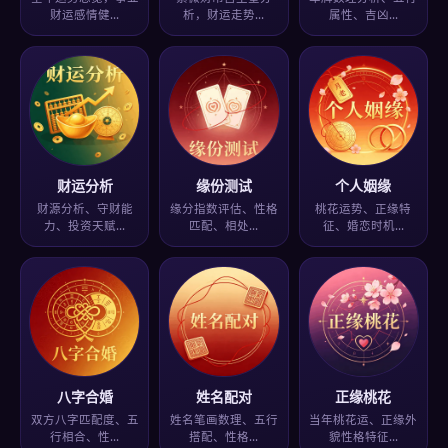
财运感情健…
析，财运走势…
属性、吉凶…
财运分析
缘份测试
个人姻缘
财源分析、守财能
缘分指数评估、性格
桃花运势、正缘特
力、投资天赋…
匹配、相处…
征、婚恋时机…
八字合婚
姓名配对
正缘桃花
双方八字匹配度、五
姓名笔画数理、五行
当年桃花运、正缘外
行相合、性…
搭配、性格…
貌性格特征…