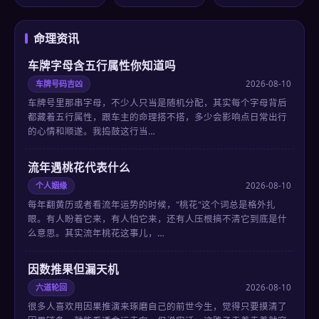
命理资讯
车牌字母含五行属性你知道吗
车牌号码吉凶
2026-08-10
车牌号里那串字母，不少人只当是随机分配，其实每个字母背后
都藏着五行属性，跟车主的命理搭不搭，多少会影响点日常出行
的心情和顺遂。我捣鼓这行当…
流年遇桃花代表什么
个人姻缘
2026-08-10
每年翻黄历或者看流年运势的时候，"桃花"这个词总是格外扎
眼。有人盼着它来，有人怕它来，还有人压根搞不清它到底是什
么意思。其实流年桃花这事儿，…
因数推果但漏天机
六道轮回
2026-08-10
很多人喜欢用因果推演来琢磨自己的前世今生，觉得只要摸清了