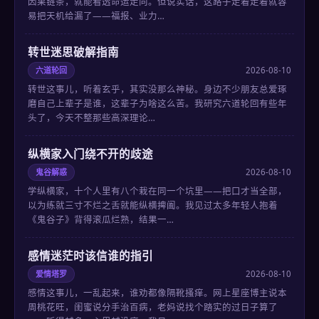
因果链条，就能看透命运走向。但说实话，这路子走着走着就容
易把天机给漏了——福报、业力…
转世迷思破解指南
六道轮回
2026-08-10
转世这事儿，听着玄乎，其实没那么神秘。身边不少朋友总爱琢
磨自己上辈子是谁，这辈子为啥这么苦。我研究六道轮回有些年
头了，今天不整那些高深理论…
纵横家入门绕不开的歧途
鬼谷解惑
2026-08-10
学纵横家，十个人里有八个栽在同一个坑里——把口才当全部，
以为练就三寸不烂之舌就能纵横捭阖。我见过太多年轻人抱着
《鬼谷子》背得滚瓜烂熟，结果一…
感情迷茫时该信谁的指引
爱情塔罗
2026-08-10
感情这事儿，一乱起来，谁劝都像隔靴搔痒。网上星座博主说本
周桃花旺，闺蜜说分手治百病，老妈说找个踏实的过日子算了