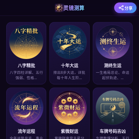
灵镜测算
分享
八字精批
十年大运
测终生运
八字四柱详解、五行
排出8步大运，详批
一生格局总论、命运
强弱、性格…
每十年人生阶…
起伏轨迹、…
流年运程
紫微财运
车牌号码吉凶
全年运势总览，事业
紫微财帛宫主星分
车牌数理分析、五行