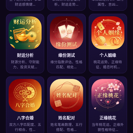
财运感情健…
析，财运走势…
属性、吉凶…
财运分析
缘份测试
个人姻缘
财源分析、守财能
缘分指数评估、性格
桃花运势、正缘特
力、投资天赋…
匹配、相处…
征、婚恋时机…
八字合婚
姓名配对
正缘桃花
双方八字匹配度、五
姓名笔画数理、五行
当年桃花运、正缘外
行相合、性…
搭配、性格…
貌性格特征…