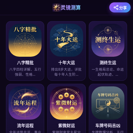
灵镜测算
分享
八字精批
十年大运
测终生运
八字四柱详解、五行
排出8步大运，详批
一生格局总论、命运
强弱、性格…
每十年人生阶…
起伏轨迹、…
流年运程
紫微财运
车牌号码吉凶
全年运势总览，事业
紫微财帛宫主星分
车牌数理分析、五行