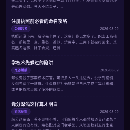
些年头了，见过不少人掐指一算连连点头，也见过有人觉得纯粹
是心理安慰。今天不绕弯子，…
注册执照前必看的命名攻略
公司起名
2026-08-09
执照还没下来，名字先卡住了，这事儿我见太多了。跑去工商核
名，系统里一查，重名、近似、禁用字，三两下就被打回来。其
实起名这事，除了合规，还得…
学权术先躲过的陷阱
鬼谷解惑
2026-08-09
都说鬼谷子那套权术厉害，可很多人一头扎进去，没学到精髓，
反倒先踩了一堆坑。什么坑呢？无非是把自己学成了算计机器，
或者把权术当成了使坏的遮羞…
缘分深浅这样算才明白
姓名配对
2026-08-09
缘分这东西，看不见摸不着，可偏偏每个人都想知道自己跟某个
人到底有没有戏。姓名配对这门老手艺，从笔画数到五行生克，