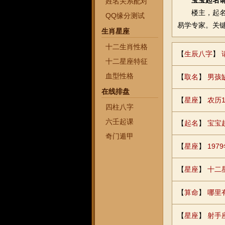
宝宝起名
姓名关系配对
楼主，起名可
QQ缘分测试
易学专家。关
生肖星座
十二生肖性格
【
生辰八字
】
十二星座特征
血型性格
【
取名
】
男孩
在线排盘
【
星座
】
农历
四柱八字
六壬起课
【
起名
】
宝宝
奇门遁甲
【
星座
】
197
【
星座
】
十二
【
算命
】
哪里
【
星座
】
射手