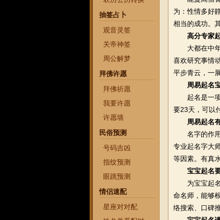
为：性情多好
抽签占卜
相当的成功。
观音灵签
高分专家
关帝神签
大都在中年以
周公解梦
喜欢研究事情
平步青云，一
拜佛许愿
周易起名
拜佛祈愿
起名是一项复
我要许愿
要23天，可以
许愿墙
周易起名
民俗预测
名字的作用是
专业起名字大
号码吉凶
等因素。有真
指纹预测
宝宝起名要
眼跳预测
为宝宝起名，
情侣速配
命名师，能够
星座对对配
络搜索、口碑