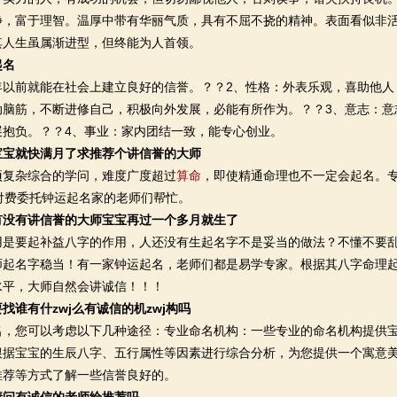
静，富于理智。温厚中带有华丽气质，具有不屈不挠的精神。表面看似非
其人生虽属渐进型，但终能为人首领。
起名
前就能在社会上建立良好的信誉。？？2、性格：外表乐观，喜助他人
动脑筋，不断进修自己，积极向外发展，必能有所作为。？？3、意志：意
展抱负。？？4、事业：家内团结一致，能专心创业。
宝宝就快满月了求推荐个讲信誉的大师
杂综合的学问，难度广度超过
算命
，即使精通命理也不一定会起名。
付费委托钟运起名家的老师们帮忙。
有没有讲信誉的大师宝宝再过一个多月就生了
要起补益八字的作用，人还没有生起名字不是妥当的做法？不懂不要乱
师起名字稳当！有一家钟运起名，老师们都是易学专家。根据其八字命理
水平，大师自然会讲诚信！！！
找谁有什zwj么有诚信的机zwj构吗
您可以考虑以下几种途径：专业命名机构：一些专业的命名机构提供宝
根据宝宝的生辰八字、五行属性等因素进行综合分析，为您提供一个寓意
推荐等方式了解一些信誉良好的。