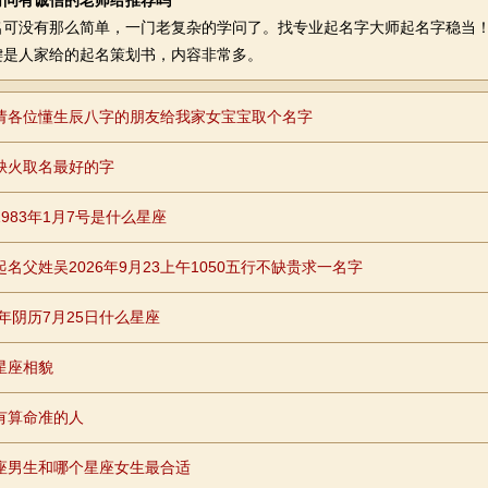
请问有诚信的老师给推荐吗
没有那么简单，一门老复杂的学问了。找专业起名字大师起名字稳当！
键是人家给的起名策划书，内容非常多。
请各位懂生辰八字的朋友给我家女宝宝取个名字
缺火取名最好的字
1983年1月7号是什么星座
起名父姓吴2026年9月23上午1050五行不缺贵求一名字
9年阴历7月25日什么星座
星座相貌
有算命准的人
座男生和哪个星座女生最合适