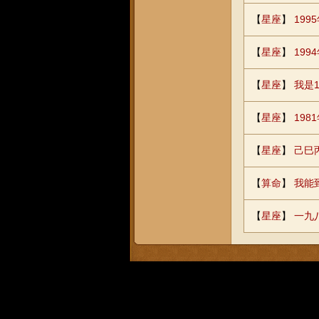
【
星座
】
199
【
星座
】
19
【
星座
】
我是
【
星座
】
19
【
星座
】
己巳
【
算命
】
我能
【
星座
】
一九