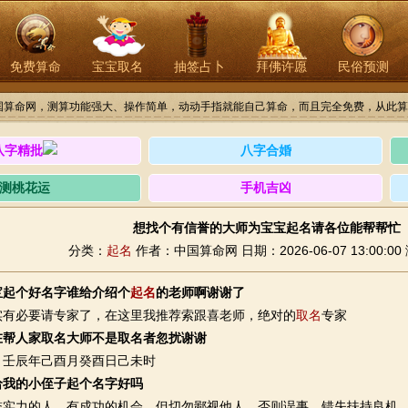
免费算命
宝宝取名
抽签占卜
拜佛许愿
民俗预测
国算命网，测算功能强大、操作简单，动动手指就能自己算命，而且完全免费，从此算
八字精批
八字合婚
测桃花运
手机吉凶
想找个有信誉的大师为宝宝起名请各位能帮帮忙
分类：
起名
作者：中国算命网
日期：2026-06-07 13:00:00
宝起个好名字谁给介绍个
起名
的老师啊谢谢了
必要请专家了，在这里我推荐索跟喜老师，绝对的
取名
专家
在帮人家取名大师不是取名者忽扰谢谢
：壬辰年己酉月癸酉日己未时
给我的小侄子起个名字好吗
力的人，有成功的机会，但切勿鄙视他人，否则误事，错失扶持良机。