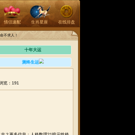
情侣速配
生肖星座
在线排盘
命不求人！
十年大运
测终生运
浏览：191
吉？更多信息：人格数理21暗示性格