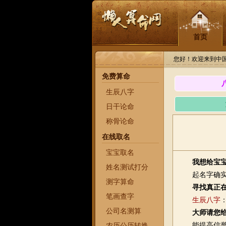
首页
您好！欢迎来到中
免费算命
生辰八字
日干论命
称骨论命
在线取名
宝宝取名
我想给宝
姓名测试打分
起名字确实有
测字算命
寻找真正
笔画查字
生辰八字
公司名测算
大师请您
能提高信誉实
农历公历转换