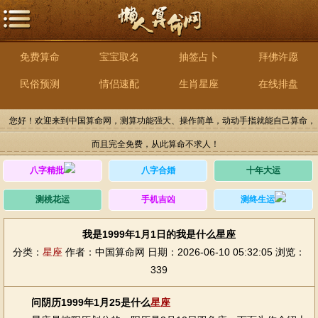
免费算命
宝宝取名
抽签占卜
拜佛许愿
民俗预测
情侣速配
生肖星座
在线排盘
您好！欢迎来到中国算命网，测算功能强大、操作简单，动动手指就能自己算命，
而且完全免费，从此算命不求人！
八字精批
八字合婚
十年大运
测桃花运
手机吉凶
测终生运
我是1999年1月1日的我是什么星座
分类：
星座
作者：中国算命网
日期：2026-06-10 05:32:05
浏览：
339
问阴历1999年1月25是什么
星座