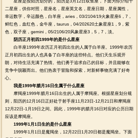
星座是按阳历划分的，阳历是3月12日双鱼座，下面为你介绍十
二星座，供你对照，星座名，星座英文名，星座日期，星座属性，
幸运数字，辛运颜色，白羊座，aries，03/2104/19火象星座6，7，
鲜红色，血红色，金牛座，taurus，04/202620土象星座1，9，紫
色，双子座，gemini，05/2106/20风象星座3，5，7，淡。
阴历正月初四1999年的是什么星座
白羊座1999年农历正月初四出生的人属于白羊座。1999年农历
正月初四出生的人也具备了白羊座的这些特点。他们天生乐观开
朗，对待生活充满了热情。他们勇于追求自己的目标，并且能够在
竞争中脱颖而出。他们热衷于冒险和探索，对新鲜事物充满了好奇
心。
我是1999年腊月16日生属于什么星座
摩羯座1999年腊月16日出生的人属于摩羯座。根据星座划分规
则，阳历的12月16日正好处于射手座11月23日-12月21日和摩羯座
12月22日-1月19日之间。因此，1999年的腊月16日对应的公历日期
应该是摩羯座。
1999年1月1日生的是什么星座
1999年1月1日是魔羯坐，12月22日1月20日都是魔羯坐。下面