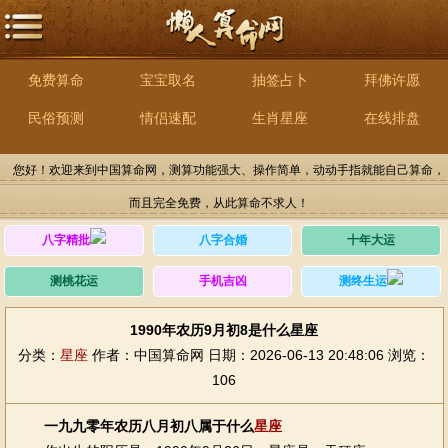
免费算命
宝宝取名
抽签占卜
拜佛许愿
民俗预测
情侣速配
生肖星座
在线排盘
您好！欢迎来到中国算命网，测算功能强大、操作简单，动动手指就能自己算命，
而且完全免费，从此算命不求人！
八字精批
八字合婚
十年大运
测桃花运
手机吉凶
测终生运
1990年农历9月初8是什么星座
分类：
星座
作者：中国算命网
日期：2026-06-13 20:48:06
浏览：
106
一九九零年农历八月初八属于什么
星座