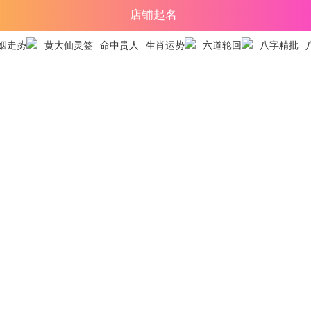
店铺起名
姻走势
黄大仙灵签
命中贵人
生肖运势
六道轮回
八字精批