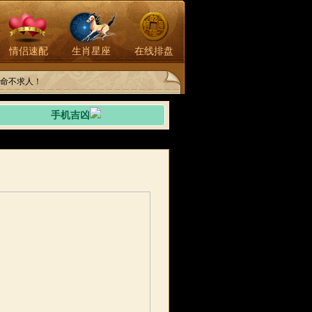
情侣速配
生肖星座
在线排盘
命不求人！
手机吉凶