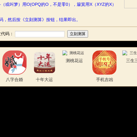
（或叫箩）用O(OPQ的O，不是零0），簸箕用X（XYZ的X）
代码，然后按《立刻测算》按钮，结果即出。
纹代码：
测桃花运
三生
八字合婚
十年大运
手机吉凶