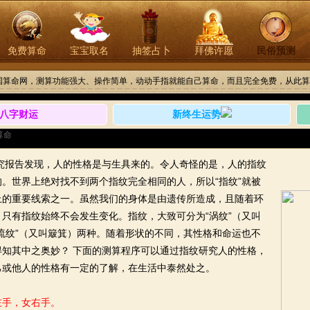
免费算命
宝宝取名
抽签占卜
拜佛许愿
民俗预测
国算命网，测算功能强大、操作简单，动动手指就能自己算命，而且完全免费，从此算
八字财运
新终生运势
算命
究报告发现，人的性格是与生具来的。令人奇怪的是，人的指纹
。世界上绝对找不到两个指纹完全相同的人，所以“指纹”就被
上的重要线索之一。虽然我们的身体是由遗传所造成，且随着环
只有指纹始终不会发生变化。指纹，大致可分为“涡纹”（又叫
流纹”（又叫簸箕）两种。随着形状的不同，其性格和命运也不
得知其中之奥妙？ 下面的测算程序可以通过指纹研究人的性格，
己或他人的性格有一定的了解，在生活中泰然处之。
左手，女右手。