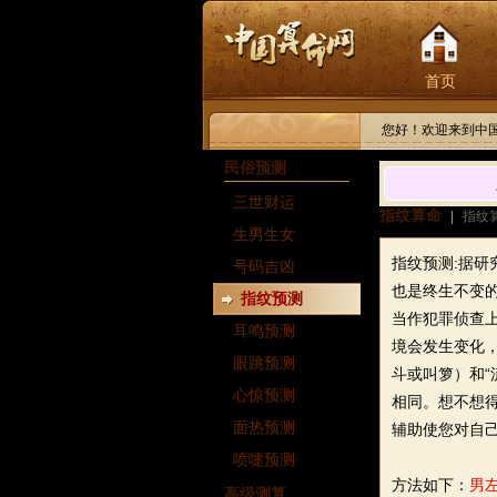
首页
您好！欢迎来到中
民俗预测
三世财运
指纹算命
|
指纹
生男生女
指纹预测:
据研
号码吉凶
也是终生不变的
指纹预测
当作犯罪侦查
耳鸣预测
境会发生变化，
眼跳预测
斗或叫箩）和“
心惊预测
相同。想不想
面热预测
辅助使您对自
喷嚏预测
方法如下：
男
高级测算