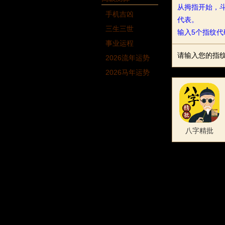
从拇指开始，斗
手机吉凶
代表。
三生三世
输入5个指纹
事业运程
请输入您的指
2026流年运势
2026马年运势
八字精批