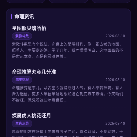
命理资讯
星图照见魂所栖
紫微斗数
2026-08-10
紫微斗数里有个说法，命盘上的星曜排列，像一张古老的地图，
照着人一生要走的路。学了几年，我才慢慢明白，这地图画的不
是命运本身，而是你灵魂住着…
命理推算究竟几分准
流年运程
2026-08-10
命理推算这事儿，从古至今就没断过人气。有人奉若神明，有人
斥为迷信，更多人半信半疑地想知道它到底靠不靠谱。今天咱们
不抬杠，就凭着这些年看盘摸…
探属虎人桃花旺月
生肖运势
2026-08-10
属虎的朋友在感情上向来有股子冲劲，喜欢就追，不爱就散，干