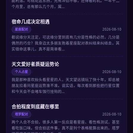
脆利落。可桃花这东西，光有冲劲不够，还得看时机。一年十二
个月里，总有那么几个月，属…
宿命几成决定相遇
星座配对
2026-08-10
都说缘分天注定，可这缘分里到底有几分是性格的必然，几分是
偶然的巧合？我身边太多朋友抱着星座配对表纠结来纠结去，其
实宿命这事儿，真不是简单看…
天文爱好者质疑运势论
个人占星
2026-08-10
我是那种喜欢抬头看星星的人，天文望远镜玩了快十年，却总被
朋友拉着问星座运势准不准。说实话，每次看到那些把行星位置
和今天会不会堵车强行挂钩的…
合拍程度到底藏在哪里
塔罗配对
2026-08-10
两个人合不合拍，很多人第一反应是看星座、看性格测试，甚至
看吃饭口味。但合拍这件事，真不是列个表格能算出来的。塔罗