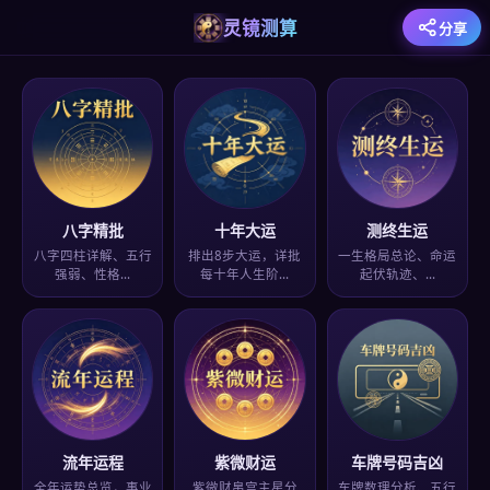
灵镜测算
分享
八字精批
十年大运
测终生运
八字四柱详解、五行
排出8步大运，详批
一生格局总论、命运
强弱、性格…
每十年人生阶…
起伏轨迹、…
流年运程
紫微财运
车牌号码吉凶
全年运势总览，事业
紫微财帛宫主星分
车牌数理分析、五行