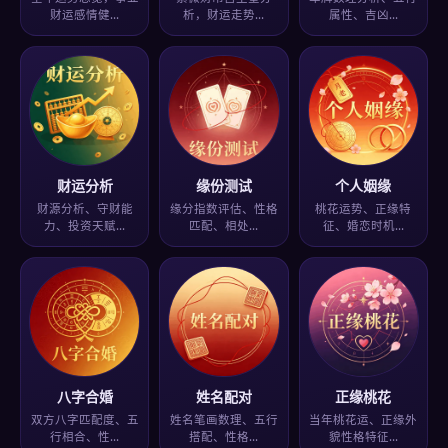
财运感情健…
析，财运走势…
属性、吉凶…
财运分析
缘份测试
个人姻缘
财源分析、守财能
缘分指数评估、性格
桃花运势、正缘特
力、投资天赋…
匹配、相处…
征、婚恋时机…
八字合婚
姓名配对
正缘桃花
双方八字匹配度、五
姓名笔画数理、五行
当年桃花运、正缘外
行相合、性…
搭配、性格…
貌性格特征…