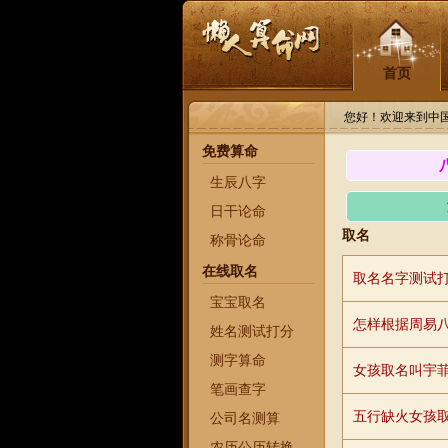
首页
您好！欢迎来到中
免费算命
生辰八字
日干论命
取名
称骨论命
在线取名
取名名字测试
宝宝取名
怎样根据周易
姓名测试打分
测字算命
女孩取名叫宇
笔画查字
五行缺火女孩
公司名测算
农历公历转换