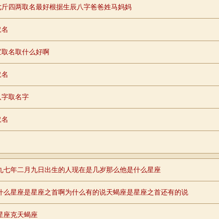
七斤四两取名最好根据生辰八字爸爸姓马妈妈
取名
宝取名取什么好啊
取名
八字取名字
取名
九七年二月九日出生的人现在是几岁那么他是什么星座
什么星座是星座之首啊为什么有的说天蝎座是星座之首还有的说
星座克天蝎座