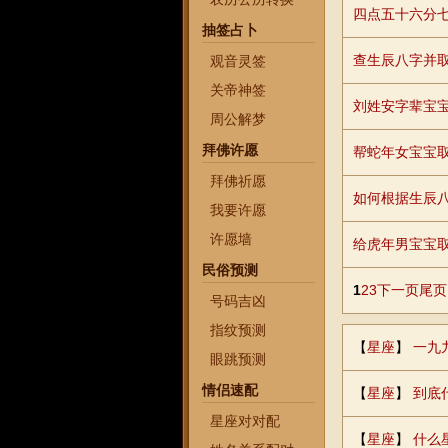
四点五十六分
抽签占卜
查生辰八字并
观音灵签
关帝神签
刘姓安字辈宝
周公解梦
拜佛许愿
帮蛇年女宝宝
拜佛祈愿
如何根据生辰
我要许愿
许愿墙
给虎年男宝宝
民俗预测
1
2
3
下一页
尾页
号码吉凶
指纹预测
【
星座
】
一九
眼跳预测
情侣速配
【
星座
】
到底
星座对对配
【
星座
】
什么