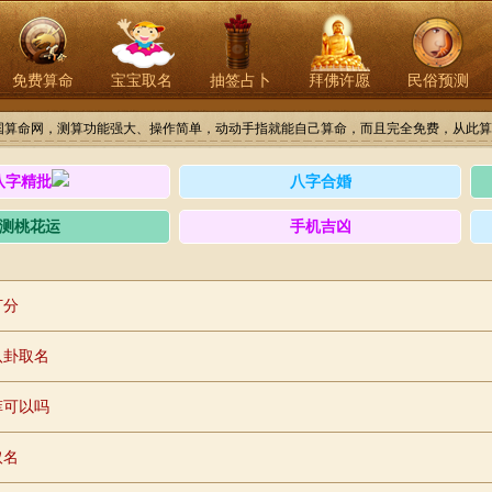
免费算命
宝宝取名
抽签占卜
拜佛许愿
民俗预测
国算命网，测算功能强大、操作简单，动动手指就能自己算命，而且完全免费，从此算
八字精批
八字合婚
测桃花运
手机吉凶
打分
八卦取名
菲可以吗
取名