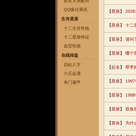
姓名关系配对
QQ缘分测试
【
星座
】
20
生肖星座
【
星座
】
十二
十二生肖性格
十二星座特征
【
星座
】
请问
血型性格
【
星座
】
哪个
在线排盘
四柱八字
【
起名
】
帮李
六壬起课
【
星座
】
199
奇门遁甲
【
星座
】
198
【
星座
】
双鱼
【
算命
】
为什