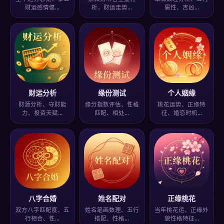
财运感情健…
析，财运走势…
属性、吉凶…
财运分析
缘份测试
个人姻缘
财源分析、守财能
缘分指数评估、性格
桃花运势、正缘特
力、投资天赋…
匹配、相处…
征、婚恋时机…
八字合婚
姓名配对
正缘桃花
双方八字匹配度、五
姓名笔画数理、五行
当年桃花运、正缘外
行相合、性…
搭配、性格…
貌性格特征…