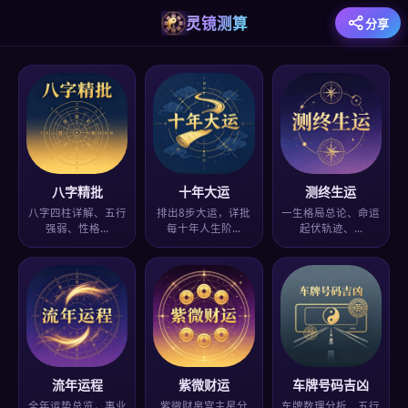
灵镜测算
分享
八字精批
十年大运
测终生运
八字四柱详解、五行
排出8步大运，详批
一生格局总论、命运
强弱、性格…
每十年人生阶…
起伏轨迹、…
流年运程
紫微财运
车牌号码吉凶
全年运势总览，事业
紫微财帛宫主星分
车牌数理分析、五行