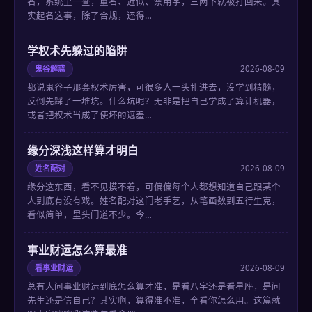
名，系统里一查，重名、近似、禁用字，三两下就被打回来。其
实起名这事，除了合规，还得…
学权术先躲过的陷阱
鬼谷解惑
2026-08-09
都说鬼谷子那套权术厉害，可很多人一头扎进去，没学到精髓，
反倒先踩了一堆坑。什么坑呢？无非是把自己学成了算计机器，
或者把权术当成了使坏的遮羞…
缘分深浅这样算才明白
姓名配对
2026-08-09
缘分这东西，看不见摸不着，可偏偏每个人都想知道自己跟某个
人到底有没有戏。姓名配对这门老手艺，从笔画数到五行生克，
看似简单，里头门道不少。今…
事业财运怎么算最准
看事业财运
2026-08-09
总有人问事业财运到底怎么算才准，是看八字还是看星座，是问
先生还是信自己？其实啊，算得准不准，全看你怎么用。这篇就