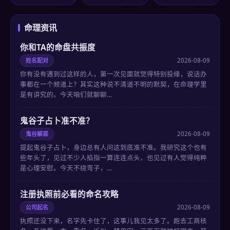
命理资讯
你和TA的命盘共振度
姓名配对
2026-08-09
你有没有遇到过这样的人，第一次见面就觉得特别投缘，说话办
事都在一个频道上？其实这种说不清道不明的默契，在命理学里
是有讲究的。今天咱们就聊聊…
鬼谷子占卜准不准？
鬼谷解惑
2026-08-09
提起鬼谷子占卜，身边总有人问这到底准不准。我研究这个也有
些年头了，见过不少人掐指一算连连点头，也见过有人觉得纯粹
是心理安慰。今天不绕弯子，…
注册执照前必看的命名攻略
公司起名
2026-08-09
执照还没下来，名字先卡住了，这事儿我见太多了。跑去工商核