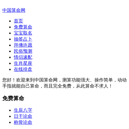
中国算命网
首页
免费算命
宝宝取名
抽签占卜
拜佛许愿
民俗预测
情侣速配
生肖星座
在线排盘
您好！欢迎来到中国算命网，测算功能强大、操作简单，动动
手指就能自己算命，而且完全免费，从此算命不求人！
免费算命
生辰八字
日干论命
称骨论命