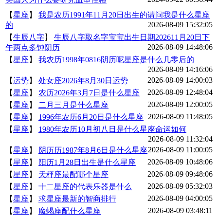
【
星座
】
我是农历1991年11月20日出生的请问我是什么星座
2026-08-09 15:32:05
的
【
生辰八字
】
生辰八字取名字宝宝出生日期202611月20日下
2026-08-09 14:48:06
午两点多钟阴历
【
星座
】
我农历1998年0816阴历呢星座是什么几零后的
2026-08-09 14:16:06
2026-08-09 14:00:03
【
运势
】
处女座2026年8月30日运势
2026-08-09 12:48:04
【
星座
】
农历2026年3月7日是什么星座
2026-08-09 12:00:05
【
星座
】
二月三月是什么星座
2026-08-09 11:48:05
【
星座
】
1996年农历6月20日是什么星座
【
星座
】
1980年农历10月初八日是什么星座命运如何
2026-08-09 11:32:04
2026-08-09 11:00:05
【
星座
】
阴历历1987年8月6日是什么星座
2026-08-09 10:48:06
【
星座
】
阳历1月28日出生是什么星座
2026-08-09 09:48:06
【
星座
】
天秤座最配哪个星座
2026-08-09 05:32:03
【
星座
】
十二星座的代表乐器是什么
2026-08-09 04:00:05
【
星座
】
求星座最新的智商排行
2026-08-09 03:48:11
【
星座
】
魔蝎座配什么星座