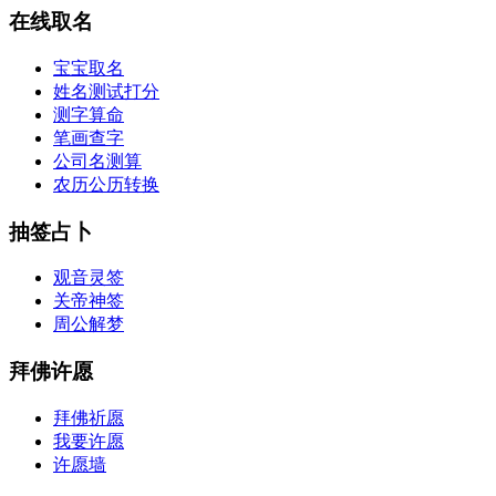
在线取名
宝宝取名
姓名测试打分
测字算命
笔画查字
公司名测算
农历公历转换
抽签占卜
观音灵签
关帝神签
周公解梦
拜佛许愿
拜佛祈愿
我要许愿
许愿墙