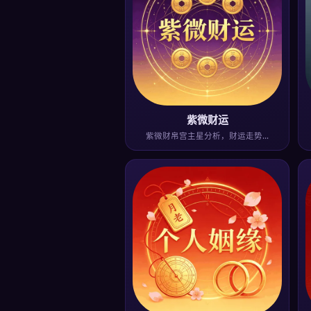
紫微财运
紫微财帛宫主星分析，财运走势…