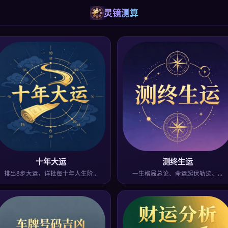
灵镜测算
十年大运
测终生运
排出8步大运，详批每十年人生阶…
一生格局总论、命运起伏轨迹、…