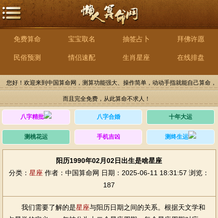
免费算命
宝宝取名
抽签占卜
拜佛许愿
民俗预测
情侣速配
生肖星座
在线排盘
您好！欢迎来到中国算命网，测算功能强大、操作简单，动动手指就能自己算命，
而且完全免费，从此算命不求人！
八字精批
八字合婚
十年大运
测桃花运
手机吉凶
测终生运
阳历1990年02月02日出生是啥星座
分类：
星座
作者：中国算命网
日期：2025-06-11 18:31:57
浏览：
187
我们需要了解的是
星座
与阳历日期之间的关系。根据天文学和