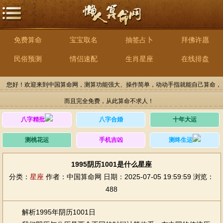
免费算命
宝宝取名
抽签占卜
拜佛许愿
民俗预测
情侣速配
生肖星座
在线排盘
您好！欢迎来到中国算命网，测算功能强大、操作简单，动动手指就能自己算命，
而且完全免费，从此算命不求人！
八字精批
八字合婚
十年大运
测桃花运
手机吉凶
测终生运
1995阴历1001是什么星座
分类：
星座
作者：中国算命网
日期：2025-07-05 19:59:59
浏览：
488
解析1995年阴历1001日