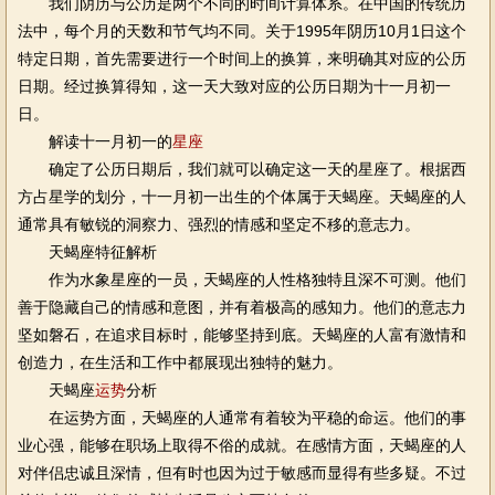
我们阴历与公历是两个不同的时间计算体系。在中国的传统历
法中，每个月的天数和节气均不同。关于1995年阴历10月1日这个
特定日期，首先需要进行一个时间上的换算，来明确其对应的公历
日期。经过换算得知，这一天大致对应的公历日期为十一月初一
日。
解读十一月初一的
星座
确定了公历日期后，我们就可以确定这一天的星座了。根据西
方占星学的划分，十一月初一出生的个体属于天蝎座。天蝎座的人
通常具有敏锐的洞察力、强烈的情感和坚定不移的意志力。
天蝎座特征解析
作为水象星座的一员，天蝎座的人性格独特且深不可测。他们
善于隐藏自己的情感和意图，并有着极高的感知力。他们的意志力
坚如磐石，在追求目标时，能够坚持到底。天蝎座的人富有激情和
创造力，在生活和工作中都展现出独特的魅力。
天蝎座
运势
分析
在运势方面，天蝎座的人通常有着较为平稳的命运。他们的事
业心强，能够在职场上取得不俗的成就。在感情方面，天蝎座的人
对伴侣忠诚且深情，但有时也因为过于敏感而显得有些多疑。不过