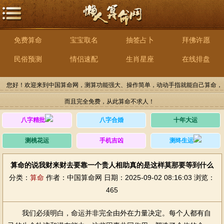
免费算命
宝宝取名
抽签占卜
拜佛许愿
民俗预测
情侣速配
生肖星座
在线排盘
您好！欢迎来到中国算命网，测算功能强大、操作简单，动动手指就能自己算命，
而且完全免费，从此算命不求人！
八字精批
八字合婚
十年大运
测桃花运
手机吉凶
测终生运
算命的说我财来财去要靠一个贵人相助真的是这样莫那要等到什么
分类：
算命
作者：中国算命网
日期：2025-09-02 08:16:03
浏览：
465
我们必须明白，命运并非完全由外在力量决定。每个人都有自