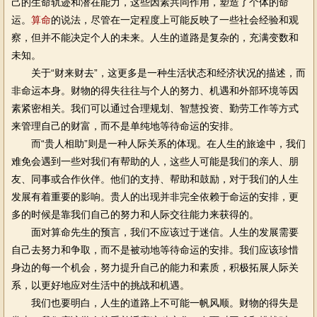
己的生命轨迹和潜在能力，这些因素共同作用，塑造了个体的命
运。
算命
的说法，尽管在一定程度上可能反映了一些社会经验和观
察，但并不能决定个人的未来。人生的道路是复杂的，充满变数和
未知。
关于“财来财去”，这更多是一种生活状态和经济状况的描述，而
非命运本身。财物的得失往往与个人的努力、机遇和外部环境等因
素紧密相关。我们可以通过合理规划、智慧投资、勤劳工作等方式
来管理自己的财富，而不是单纯地等待命运的安排。
而“贵人相助”则是一种人际关系的体现。在人生的旅途中，我们
难免会遇到一些对我们有帮助的人，这些人可能是我们的亲人、朋
友、同事或合作伙伴。他们的支持、帮助和鼓励，对于我们的人生
发展有着重要的影响。贵人的出现并非完全依赖于命运的安排，更
多的时候是靠我们自己的努力和人际交往能力来获得的。
面对算命先生的预言，我们不应该过于迷信。人生的发展需要
自己去努力和争取，而不是被动地等待命运的安排。我们应该珍惜
身边的每一个机会，努力提升自己的能力和素质，积极拓展人际关
系，以更好地应对生活中的挑战和机遇。
我们也要明白，人生的道路上不可能一帆风顺。财物的得失是