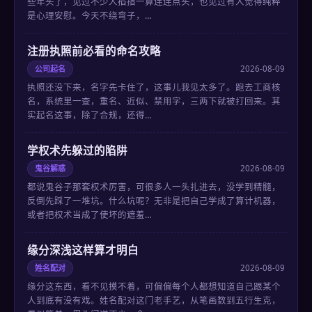
些年头了，见过不少人掐指一算连连点头，也见过有人觉得纯粹
是心理安慰。今天不绕弯子，…
注册执照前必看的命名攻略
公司起名
2026-08-09
执照还没下来，名字先卡住了，这事儿我见太多了。跑去工商核
名，系统里一查，重名、近似、禁用字，三两下就被打回来。其
实起名这事，除了合规，还得…
学权术先躲过的陷阱
鬼谷解惑
2026-08-09
都说鬼谷子那套权术厉害，可很多人一头扎进去，没学到精髓，
反倒先踩了一堆坑。什么坑呢？无非是把自己学成了算计机器，
或者把权术当成了使坏的遮羞…
缘分深浅这样算才明白
姓名配对
2026-08-09
缘分这东西，看不见摸不着，可偏偏每个人都想知道自己跟某个
人到底有没有戏。姓名配对这门老手艺，从笔画数到五行生克，