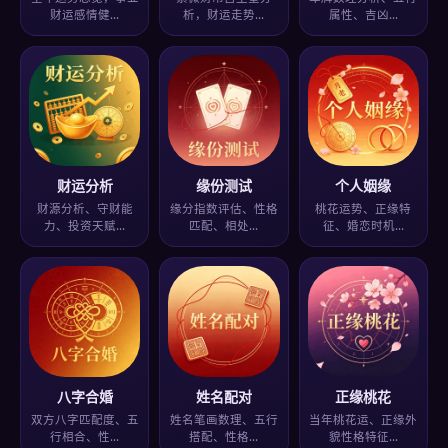
财运感情健…
析，财运走势…
属性、吉凶…
财运分析
缘份测试
个人姻缘
财源分析、守财能
缘分指数评估、性格
桃花运势、正缘特
力、投资天赋…
匹配、相处…
征、婚恋时机…
八字合婚
姓名配对
正缘桃花
双方八字匹配度、五
姓名笔画数理、五行
当年桃花运、正缘外
行相合、性…
搭配、性格…
貌性格特征…