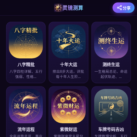
灵镜测算
分享
八字精批
十年大运
测终生运
八字四柱详解、五行
排出8步大运，详批
一生格局总论、命运
强弱、性格…
每十年人生阶…
起伏轨迹、…
流年运程
紫微财运
车牌号码吉凶
全年运势总览，事业
紫微财帛宫主星分
车牌数理分析、五行