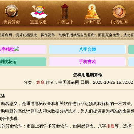
免费算命
宝宝取名
抽签占卜
拜佛许愿
民俗预测
国算命网，测算功能强大、操作简单，动动手指就能自己算命，而且完全免费，从此算
八字精批
八字合婚
测桃花运
手机吉凶
怎样用电脑算命
分类：
算命
作者：中国算命网
日期：2025-10-25 15:32:02
概述
，顾名思义，是通过电脑设备和相关软件进行命运预测和解析的一种方法
借助电脑的高效计算能力和大数据分析技术，为人们提供更为精准的命运
的操作步骤
合适的算命软件：市面上有许多算命软件，如周易算命、八字
排盘
等，选择