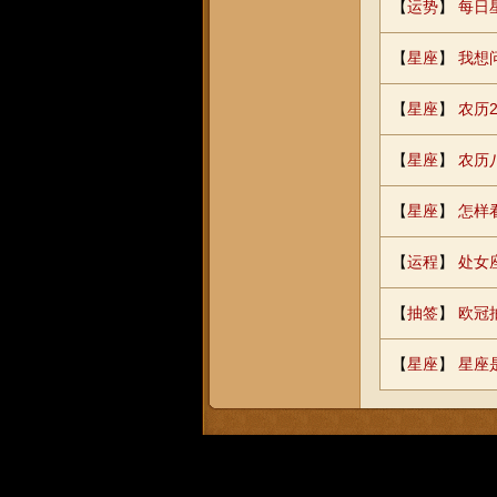
【
运势
】
每日
【
星座
】
我想
【
星座
】
农历
【
星座
】
农历
【
星座
】
怎样
【
运程
】
处女
【
抽签
】
欧冠
【
星座
】
星座