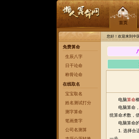
首页
您好！欢迎来到中
免费算命
生辰八字
日干论命
称骨论命
在线取名
宝宝取名
电脑
算命
姓名测试打分
电脑算命
测字算命
统算命术数，
笔画查字
电脑算命
公司名测算
1. 选择
一步。
农历公历转换