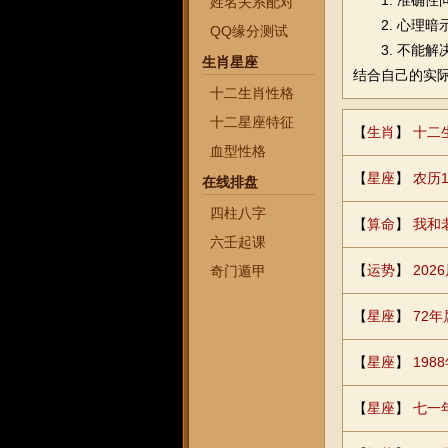
1. 准
姓名关系配对
2. 心理暗
QQ缘分测试
3. 不能解
生肖星座
结合自己的实
十二生肖性格
十二星座特征
【
生肖
】
十二
血型性格
【
星座
】
农历1
在线排盘
四柱八字
【
算命
】
我和
六壬起课
【
运势
】
20
奇门遁甲
【
星座
】
72
【
星座
】
198
【
星座
】
七一