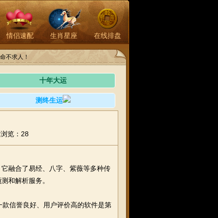
情侣速配
生肖星座
在线排盘
命不求人！
十年大运
测终生运
浏览：28
。它融合了易经、八字、紫薇等多种传
预测和解析服务。
一款信誉良好、用户评价高的软件是第