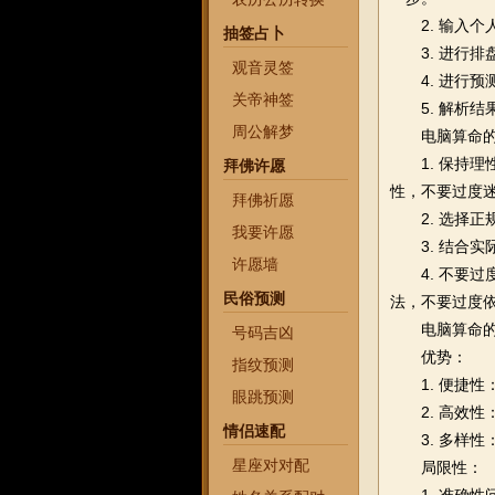
2. 输入个
抽签占卜
3. 进行排
观音灵签
4. 进行预
关帝神签
5. 解析结
周公解梦
电脑算命
1. 保
拜佛许愿
性，不要过度
拜佛祈愿
2. 选择正
我要许愿
3. 结合实
许愿墙
4. 不要过
民俗预测
法，不要过度
电脑算命
号码吉凶
优势：
指纹预测
1. 便捷
眼跳预测
2. 高效性
情侣速配
3. 多样性
星座对对配
局限性：