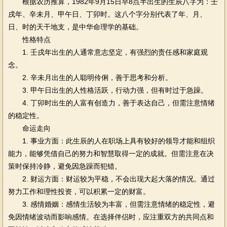
根据农历推算，1982年9月15日早8点半出生的生辰八字为：壬
戌年、辛未月、甲午日、丁卯时。这八个字分别代表了年、月、
日、时的天干地支，是中华命理学的基础。
性格特点
1. 壬戌年出生的人通常意志坚定，有强烈的责任感和家庭观
念。
2. 辛未月出生的人聪明伶俐，善于思考和分析。
3. 甲午日出生的人性格活跃，行动力强，但有时过于急躁。
4. 丁卯时出生的人富有创造力，善于表达自己，但需注意情绪
的稳定性。
命运走向
1. 事业方面：此生辰的人在职场上具有较好的领导才能和组织
能力，能够凭借自己的努力和智慧取得一定的成就。但需注意在决
策时保持冷静，避免因急躁而犯错。
2. 财运方面：财运较为平稳，不会出现大起大落的情况。通过
努力工作和理性投资，可以积累一定的财富。
3. 感情婚姻：感情生活较为丰富，但需注意情绪的稳定性，避
免因情绪波动而影响感情。在选择伴侣时，应注重双方的共同点和