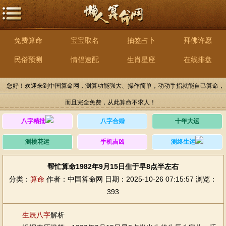
免费算命
宝宝取名
抽签占卜
拜佛许愿
民俗预测
情侣速配
生肖星座
在线排盘
您好！欢迎来到中国算命网，测算功能强大、操作简单，动动手指就能自己算命，
而且完全免费，从此算命不求人！
八字精批
八字合婚
十年大运
测桃花运
手机吉凶
测终生运
帮忙算命1982年9月15日生于早8点半左右
分类：
算命
作者：中国算命网
日期：2025-10-26 07:15:57
浏览：
393
生辰八字
解析