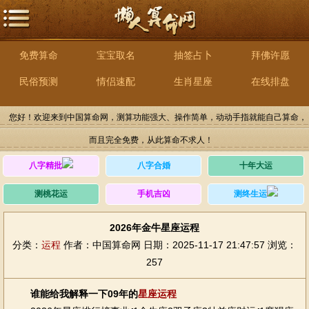
免费算命
宝宝取名
抽签占卜
拜佛许愿
民俗预测
情侣速配
生肖星座
在线排盘
您好！欢迎来到中国算命网，测算功能强大、操作简单，动动手指就能自己算命，
而且完全免费，从此算命不求人！
八字精批
八字合婚
十年大运
测桃花运
手机吉凶
测终生运
2026年金牛星座运程
分类：
运程
作者：中国算命网
日期：2025-11-17 21:47:57
浏览：
257
谁能给我解释一下09年的
星座
运程