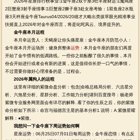
2026年星座排行榜事业∶1金牛座2双子座3牡羊座财运∶1魔羯座
2巨蟹座3射手座情事∶1巨蟹座2狮子座3处女座考验：1双鱼座2水瓶
座3天秤座金牛座Taurus04/2026/20雄才大略出类拔萃眼光精准事业
扶摇直上2026年对金牛座而言，将是叱咤风云、境界提升的。
金牛座本月运程
本月幸运贵人：天蝎座让你头痛星座：金牛座本月防范小人：
金牛座本月开运场所：健身房整体
运势
：本月金牛座的朋友们再度
开始了金牛惯有的低调路线。一些你之前酝酿了很久的事情，本月
份会开始进行或者会有新的进展，这是值得你长舒一口气的事情，
不过需要你做好心理准备的是，过程会。
2026年属狗人的运程
这里有详细的紫微命盘分析：包含[命格总格局分析、六吉星分
析、六煞星分析、星群分析、工作能力分析]请到百度搜寻：杨老师
紫微专业服务网里面会有详尽的解释..看了你的生辰之后，你的紫微
命分析如下所示：命宫与福德宫主星的基本分析1.说明：A.紫微星曜
解释：●紫微。
我想问一下金牛座下周运势如何啊
星座运势：06月25日07月01日每周运势：金牛座恋情：有点反