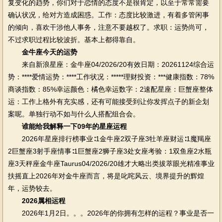
复变化的趋势，你们对于恋情的态度不是很肯定，以至于常常需要
确认状况，给对方造成困惑。工作：态度比较激进，有着多管闲事
的倾向，喜欢干涉他人事务，注意不要越权了。求职：运势尚可，
不过求职过程比较波折。基本上都得靠自。
金牛座今天的运势
来自新浪星座：金牛座04/2026/20有效日期：20261124综合运
势：****爱情运势：****工作状况：*****理财投资：***健康指数：78%
商谈指数：85%幸运颜色：橘色幸运数字：2速配星座：巨蟹座整体
运：工作上格外有充实感，还有可能接受到让你发挥点子的新企划
案呢。单独行动不如与什么人搭配组合会。
谁能给我解释一下09年的星座运程
2026年星座排行榜事业∶1金牛座2双子座3牡羊座财运∶1魔羯座
2巨蟹座3射手座情事∶1巨蟹座2狮子座3处女座考验：1双鱼座2水瓶
座3天秤座金牛座Taurus04/2026/20雄才大略出类拔萃眼光精准事业
扶摇直上2026年对金牛座而言，将是叱咤风云、境界提升的辉煌
年，运势较去。
2026属相运程
2026年1月2日。。。2026年的你拥有怎样的运程？事业是否一