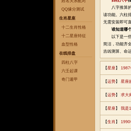
四柱八字
姓名关系配对
八字推算的免
QQ缘分测试
读功能。六柱
生肖星座
无需安装即可
十二生肖性格
谁知道哪
十二星座特征
以下是一些被
简洁，功能齐
血型性格
吉凶测算、命
在线排盘
四柱八字
【
星座
】
19
六壬起课
奇门遁甲
【
运势
】
星座
【
运势
】
求大
【
星座
】
我是
【
生肖
】
19