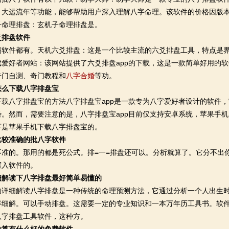
、大运流年等功能，能够帮助用户深入理解八字命理。该软件的价格因版
子命理排盘：玄机子命理排盘是。
爻排盘软件
件都有。天机六爻排盘：这是一个比较主流的六爻排盘工具，特点是界
戏爱好者网站：该网站提供了六爻排盘app的下载，这是一款简单好用的
奇门自测、奇门教程和
八字合婚
等功。
怎么下载八字排盘宝
八字排盘宝的方法八字排盘宝app是一款专为八字爱好者设计的软件，
势。然而，需要注意的是，八字排盘宝app目前仅支持安卓系统，苹果手
下是苹果手机下载八字排盘宝的。
比较准确的批八字软件
的。那用的都是死公式。排=一=排盘还可以。分析就算了。它分不出
写入软件的。
细解读下八字排盘最好简单易懂的
细解读八字排盘是一种传统的命理预测方法，它通过分析一个人出生时
详细解。可以手动排盘。这需要一定的专业知识和一本万年历工具书。软
八字排盘工具软件，这种方。