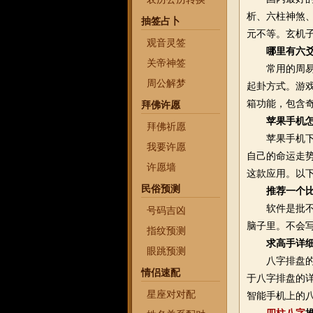
析、六柱神煞
抽签占卜
元不等。玄机
观音灵签
哪里有六
关帝神签
常用的周易软
周公解梦
起卦方式。游
箱功能，包含
拜佛许愿
苹果手机
拜佛祈愿
苹果手机下载
我要许愿
自己的命运走
许愿墙
这款应用。以
民俗预测
推荐一个
软件是批不准
号码吉凶
脑子里。不会
指纹预测
求高手详
眼跳预测
八字排盘的详
情侣速配
于八字排盘的
星座对对配
智能手机上的