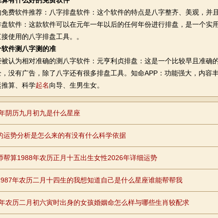
推算有什么好的免费软件
费软件推荐：八字排盘软件：这个软件的特点是八字整齐、美观，并且
排盘软件：这款软件可以在元年一年以后的任何年份进行排盘，是一个实
直接使用的八字排盘工具。。
个软件测八字测的准
认为相对准确的测八字软件：元亨利贞排盘：这是一个比较早且准确的
全，没有广告，除了八字还有很多排盘工具。知命APP：功能强大，内容
运推算、科学
起名
向导、生男生女。
87年阴历九月初九是什么星座
的运势分析是怎么来的有没有什么科学依据
师帮算1988年农历正月十五出生女性2026年详细运势
1987年农历二月十四生的我想知道自己是什么星座谁能帮帮我
90年农历二月初六寅时出身的女孩婚姻命怎么样与哪些生肖较配求