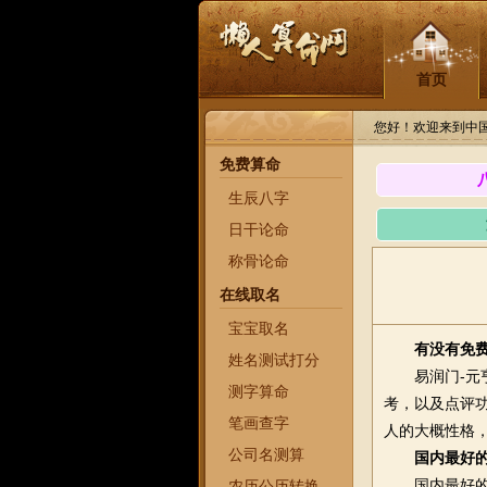
首页
您好！欢迎来到中
免费算命
生辰八字
日干论命
称骨论命
在线取名
宝宝取名
有没有免
姓名测试打分
易润门-元
测字算命
考，以及点评
笔画查字
人的大概性格
公司名测算
国内最好
国内最好的批
农历公历转换