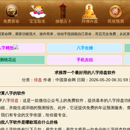
免费算命
宝宝取名
抽签占卜
拜佛许愿
民俗预测
国算命网，测算功能强大、操作简单，动动手指就能自己算命，而且完全免费，从此算
八字精批
八字合婚
测桃花运
手机吉凶
求推荐一个最好用的八字排盘软件
分类：
排盘
作者：中国算命网
日期：2026-05-20 06:31:59
费算八字的软件
亨八字
排盘
：这是一款微信公众号上的免费软件，提供基本的八字排盘功
功能，并能生成详细的预测报告。此外，它还提供免费的年运预测服务。
，我们有专业的文学依据，给你最专业。
的批八字软件是哪款现在什么价格
八字软件有以下几款：易学大师：易学大师是一款专业的八字排盘软件