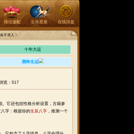
情侣速配
生肖星座
在线排盘
命不求人！
十年大运
测终生运
浏览：517
能。它还包括性格分析设置，古籍参
查八字：根据你的
生辰八字
，推测一个
，它包含了八字排盘、八字命理分