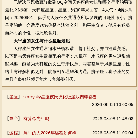
已解决问题收藏转载到QQ空间天秤座的女孩和哪个星座的男孩
最配？[标签：天秤座星座，星座，男孩]苹果回答：4人气：4解决时
间：20260901。似乎两人没什么共通点所以发展的可能性很小。狮
子座的他→合适度70%你是个淡泊名利、和平主义者，他具有积极
而外向的个性，彼此欣赏对。
天平座的女生与什么星座最配
天秤座的女生通常追求平衡和谐，善于社交，并且注重美感。
以下是与天秤座女生最相配的星座：水瓶座：水瓶座的男生通常幽
默风趣，能够为天秤座的女生带来快乐。两者都属于风象星座，性
格上有许多相似之处，能够相互理解和沟通。狮子座：狮子座的男
生具有良好的领导能力，能够弥补天。
【
星座
】
starrysky星座彼氏汉化版游戏四季都要
2026-08-08 13:00:05
【
算命
】
有算命先生吗
2026-08-08 11:48:08
【
运程
】
属牛的人2026年运程如何样
2026-08-08 11:00:04