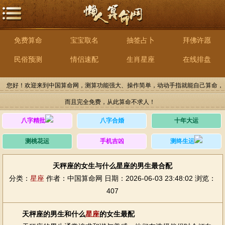
免费算命
宝宝取名
抽签占卜
拜佛许愿
民俗预测
情侣速配
生肖星座
在线排盘
您好！欢迎来到中国算命网，测算功能强大、操作简单，动动手指就能自己算命，
而且完全免费，从此算命不求人！
八字精批
八字合婚
十年大运
测桃花运
手机吉凶
测终生运
天秤座的女生与什么星座的男生最合配
分类：
星座
作者：中国算命网
日期：2026-06-03 23:48:02
浏览：
407
天枰座的男生和什么
星座
的女生最配