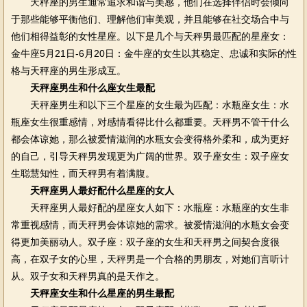
天秤座的男生通常追求和谐与美感，他们在选择伴侣时会倾向
于那些能够平衡他们、理解他们审美观，并且能够在社交场合中与
他们相得益彰的女性星座。以下是几个与天秤男最匹配的星座女：
金牛座5月21日-6月20日：金牛座的女生以其稳定、忠诚和实际的性
格与天秤座的男生形成互。
天秤座男生和什么座女生最配
天秤座男生和以下三个星座的女生最为匹配：水瓶座女生：水
瓶座女生很重感情，对感情看得比什么都重要。天秤男不管干什么
都会体谅她，那么被爱情滋润的水瓶女会变得格外柔和，成为更好
的自己，引导天秤男发现更为广阔的世界。双子座女生：双子座女
生聪慧知性，而天秤男有着满腹。
天秤座男人最好配什么星座的女人
天秤座男人最好配的星座女人如下：水瓶座：水瓶座的女生非
常重视感情，而天秤男会体谅她的需求。被爱情滋润的水瓶女会变
得更加美丽动人。双子座：双子座的女生和天秤男之间契合度很
高，在双子女的心里，天秤男是一个合格的男朋友，对她们言听计
从。双子女和天秤男真的是天作之。
天秤座女生和什么星座的男生最配