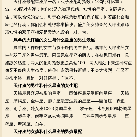
天秤座最配星座第一名：双子座配对指数：100配对比重：
52：48配对点评：你们都是充满现代感、知性的星座，交际运也
佳，可以愉悦的交往。对于心胸较为狭窄的双子座，你若能配合顺
应他的行动，你们会相处得非常愉快。盛产美女帅哥的天秤座跟聪
慧知性的双子座相爱是天造地设的一对。为。
属羊的天秤座的女生与什么星座的男生最配
属羊的天秤座的女生与双子座的男生最配。属羊的天秤座的女
生与双子座的男生最配。同属风象星座的两人，在初见面就有一见
如故的感觉，两人的配对指数更是高达100，两人相处下来这种有点
像又不像的人生态度，使你们永远保持新鲜，不会太激烈，但又不
会很平淡，真是一对好搭档，而且不。
天秤座的男生和什么星座的女生配
天蝎座最容易被影响星座——巨蟹座最易掌握的星座——天蝎
座、摩羯座、金牛座、狮子座最需注意的星座——巨蟹座、双鱼
座、射手座、处女座100%协调星座——双子座、水瓶座90%协调星
座——狮子座、射手座80%协调星座——天秤座同类型星座——巨
蟹座、摩羯座、白羊。
天秤座的女孩和什么星座的男孩最配