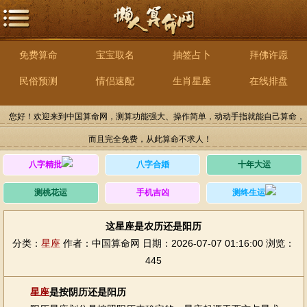
免费算命
宝宝取名
抽签占卜
拜佛许愿
民俗预测
情侣速配
生肖星座
在线排盘
您好！欢迎来到中国算命网，测算功能强大、操作简单，动动手指就能自己算命，
而且完全免费，从此算命不求人！
八字精批
八字合婚
十年大运
测桃花运
手机吉凶
测终生运
这星座是农历还是阳历
分类：
星座
作者：中国算命网
日期：2026-07-07 01:16:00
浏览：
445
星座
是按阴历还是阳历