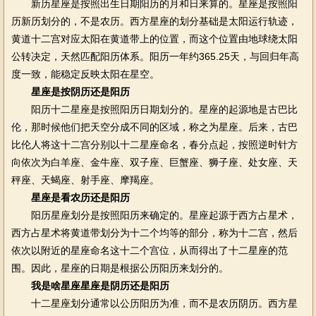
新历星座是按照出生日期阳历的月和日来算的。星座是按照阳
历新历划分的，不是农历。西方星座的划分基础是太阳运行轨迹，
黄道十二宫对应太阳在黄道带上的位置，而这个位置由地球绕太阳
公转决定，天然匹配阳历体系。阳历一年约365.25天，与回归年高
度一致，能稳定反映太阳在星空。
星座是按阴历还是阳历
阳历十二星座是按照阳历日期划分的。星座的起源地是古巴比
伦，那时候他们把天空分成不同的区域，称之为星座。后来，古巴
比伦人将这十二宫分别以十二星座命名，春分点起，按照逆时针方
向依次为白羊座、金牛座、双子座、巨蟹座、狮子座、处女座、天
秤座、天蝎座、射手座、摩羯座。
星座是看农历还是阳历
阳历星座划分是按照阳历来确定的。星座起源于西方占星术，
西方占星术将黄道带划分为十二个均等的部分，称为十二宫，然后
依次以附近的星座命名这十二个宫位，从而得出了十二星座的范
围。因此，星座的日期是根据公历阳历来划分的。
我是啥星座星座是阴历还是阳历
十二星座划分通常以公历阳历为准，而不是农历阴历。西方星