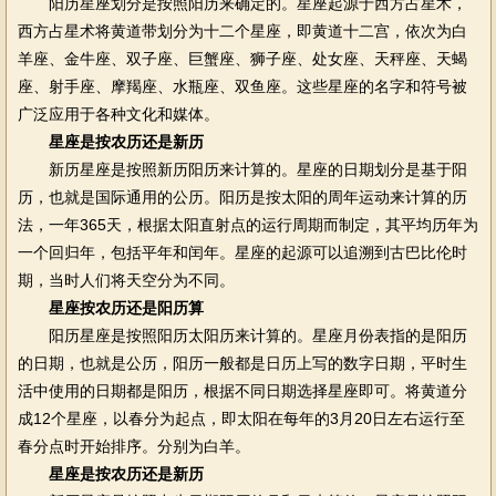
阳历星座划分是按照阳历来确定的。星座起源于西方占星术，
西方占星术将黄道带划分为十二个星座，即黄道十二宫，依次为白
羊座、金牛座、双子座、巨蟹座、狮子座、处女座、天秤座、天蝎
座、射手座、摩羯座、水瓶座、双鱼座。这些星座的名字和符号被
广泛应用于各种文化和媒体。
星座是按农历还是新历
新历星座是按照新历阳历来计算的。星座的日期划分是基于阳
历，也就是国际通用的公历。阳历是按太阳的周年运动来计算的历
法，一年365天，根据太阳直射点的运行周期而制定，其平均历年为
一个回归年，包括平年和闰年。星座的起源可以追溯到古巴比伦时
期，当时人们将天空分为不同。
星座按农历还是阳历算
阳历星座是按照阳历太阳历来计算的。星座月份表指的是阳历
的日期，也就是公历，阳历一般都是日历上写的数字日期，平时生
活中使用的日期都是阳历，根据不同日期选择星座即可。将黄道分
成12个星座，以春分为起点，即太阳在每年的3月20日左右运行至
春分点时开始排序。分别为白羊。
星座是按农历还是新历