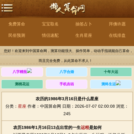
免费算命
宝宝取名
抽签占卜
拜佛许愿
民俗预测
情侣速配
生肖星座
在线排盘
您好！欢迎来到中国算命网，测算功能强大、操作简单，动动手指就能自己算命，
而且完全免费，从此算命不求人！
八字精批
八字合婚
十年大运
测桃花运
手机吉凶
测终生运
农历的1986年3月16日是什么星座
分类：
星座
作者：中国算命网
日期：2026-07-07 02:00:08
浏览：
245
农历1986年1月16日13点出世的一生
运程
是如何