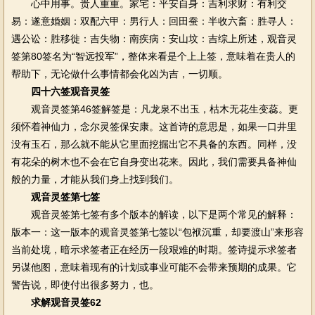
心中用事。贵人重重。家宅：平安自身：吉利求财：有利交
易：遂意婚姻：双配六甲：男行人：回田蚕：半收六畜：胜寻人：
遇公讼：胜移徙：吉失物：南疾病：安山坟：吉综上所述，观音灵
签第80签名为“智远投军”，整体来看是个上上签，意味着在贵人的
帮助下，无论做什么事情都会化凶为吉，一切顺。
四十六签观音灵签
观音灵签第46签解签是：凡龙泉不出玉，枯木无花生变蕊。更
须怀着神仙力，念尔灵签保安康。这首诗的意思是，如果一口井里
没有玉石，那么就不能从它里面挖掘出它不具备的东西。同样，没
有花朵的树木也不会在它自身变出花来。因此，我们需要具备神仙
般的力量，才能从我们身上找到我们。
观音灵签第七签
观音灵签第七签有多个版本的解读，以下是两个常见的解释：
版本一：这一版本的观音灵签第七签以“包袱沉重，却要渡山”来形容
当前处境，暗示求签者正在经历一段艰难的时期。签诗提示求签者
另谋他图，意味着现有的计划或事业可能不会带来预期的成果。它
警告说，即使付出很多努力，也。
求解观音灵签62