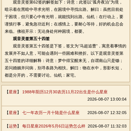
观音灵签第62签的解签如下：诗意：此签以“孤舟夜泊”为境，
暗示着在黑暗中寻求光明，在困境中寻找出路。解曰：虽然目前处
于困境，但只要心中有光明，就能找到出路。仙机：在行动上，要
谨慎行事，避免急功近利；在感情上，要耐心等待，好的机会总会
来临。佛祖开示：无论身处何种困境，都要。
观音灵签第五十四签
观音灵签第五十四签是下签，签文为“马超追曹”，寓意着事情的
发展并不如人意，可能会遇到一些困难和挫折。以下是观音灵签第
五十四签的详细解释：诗意：梦中得宝醒来无，自谓南山只是锄；
若问婚姻并问病，别寻条路为相扶。解曰：物在水中，形影长短，
都是分开的，不需要讨论。仙机：家宅。
【
星座
】
1988年阳历12月30农历11月22出生是什么星座
2026-08-07 13:00:04
【
星座
】
七一年农历一月十陆是什么星座
2026-08-07 12:32:05
【
运势
】
每日星座2026年5月6日运势怎么样
2026-08-07 11:32:03