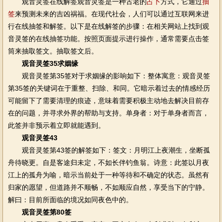
观音灵签在线解签观音灵签是一种古老的
占卜
方式，它通过
抽
签
来预测未来的吉凶祸福。在现代社会，人们可以通过互联网来进
行在线抽签和解签。以下是在线解签的步骤：在相关网站上找到观
音灵签的在线抽签功能。按照页面提示进行操作，通常需要点击签
筒来抽取签文。抽取签文后。
观音灵签35求姻缘
观音灵签第35签对于求姻缘的影响如下：整体寓意：观音灵签
第35签的关键词在于重整、扫除、和同。它暗示着过去的情感经历
可能留下了需要清理的痕迹，意味着需要积极主动地去解决目前存
在的问题，并寻求外界的帮助与支持。单身者：对于单身者而言，
此签并非预示着立即就能遇到。
观音灵签43
观音灵签第43签的解签如下：签文：月明江上夜潮生，坐断孤
舟待晓更。自是客途归未定，不如长伴钓鱼翁。诗意：此签以月夜
江上的孤舟为喻，暗示当前处于一种等待和不确定的状态。虽然有
归家的愿望，但道路并不顺畅，不如顺应自然，享受当下的宁静。
解曰：目前所面临的境况如同夜色中的。
观音灵签第80签