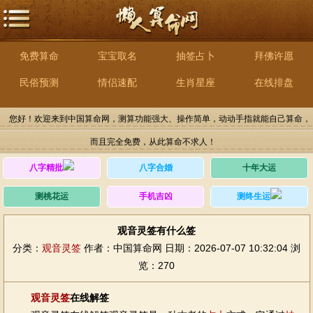
免费算命
宝宝取名
抽签占卜
拜佛许愿
民俗预测
情侣速配
生肖星座
在线排盘
您好！欢迎来到中国算命网，测算功能强大、操作简单，动动手指就能自己算命，
而且完全免费，从此算命不求人！
八字精批
八字合婚
十年大运
测桃花运
手机吉凶
测终生运
观音灵签有什么签
分类：
观音灵签
作者：中国算命网
日期：2026-07-07 10:32:04
浏
览：270
观音灵签
在线解签