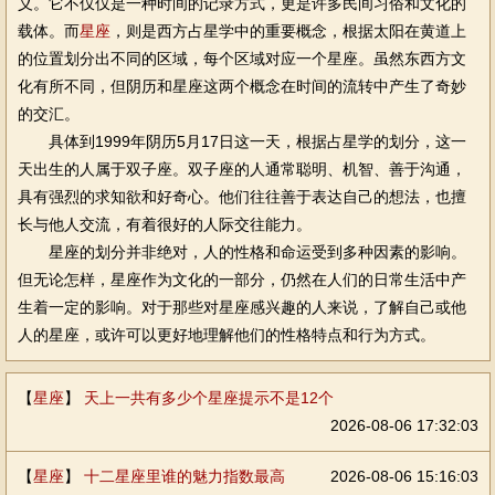
义。它不仅仅是一种时间的记录方式，更是许多民间习俗和文化的
载体。而
星座
，则是西方占星学中的重要概念，根据太阳在黄道上
的位置划分出不同的区域，每个区域对应一个星座。虽然东西方文
化有所不同，但阴历和星座这两个概念在时间的流转中产生了奇妙
的交汇。
具体到1999年阴历5月17日这一天，根据占星学的划分，这一
天出生的人属于双子座。双子座的人通常聪明、机智、善于沟通，
具有强烈的求知欲和好奇心。他们往往善于表达自己的想法，也擅
长与他人交流，有着很好的人际交往能力。
星座的划分并非绝对，人的性格和命运受到多种因素的影响。
但无论怎样，星座作为文化的一部分，仍然在人们的日常生活中产
生着一定的影响。对于那些对星座感兴趣的人来说，了解自己或他
人的星座，或许可以更好地理解他们的性格特点和行为方式。
【
星座
】
天上一共有多少个星座提示不是12个
2026-08-06 17:32:03
【
星座
】
十二星座里谁的魅力指数最高
2026-08-06 15:16:03