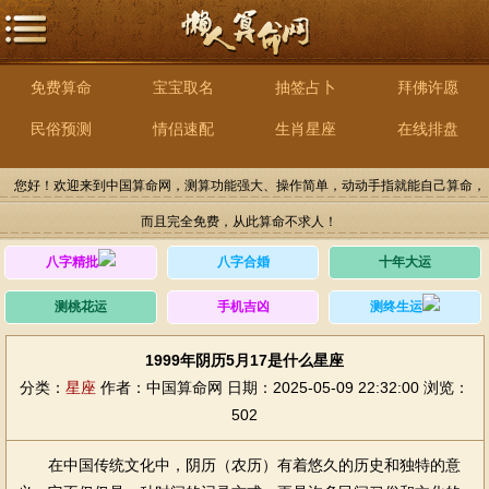
免费算命
宝宝取名
抽签占卜
拜佛许愿
民俗预测
情侣速配
生肖星座
在线排盘
您好！欢迎来到中国算命网，测算功能强大、操作简单，动动手指就能自己算命，
而且完全免费，从此算命不求人！
八字精批
八字合婚
十年大运
测桃花运
手机吉凶
测终生运
1999年阴历5月17是什么星座
分类：
星座
作者：中国算命网
日期：2025-05-09 22:32:00
浏览：
502
在中国传统文化中，阴历（农历）有着悠久的历史和独特的意