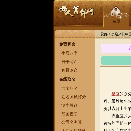
首页
您好！欢迎来到中
免费算命
生辰八字
日干论命
称骨论命
在线取名
宝宝取名
星座
的划
姓名测试打分
间。虽然每年农
测字算命
所以该日出生
笔画查字
双鱼座的
公司名测算
独特的理解与
和团队合作能
农历公历转换