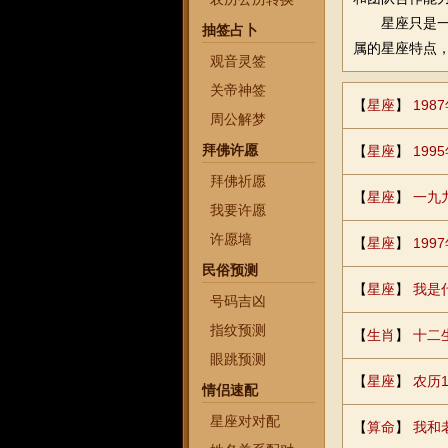
星座只是
抽签占卜
属的星座特点
观音灵签
关帝神签
【
星座
】
198
周公解梦
拜佛许愿
【
星座
】
19
拜佛祈愿
【
星座
】
一九
我要许愿
许愿墙
【
星座
】
19
民俗预测
【
星座
】
我是
号码吉凶
指纹预测
【
生肖
】
十二
眼跳预测
【
星座
】
农历1
情侣速配
星座对对配
【
算命
】
我和