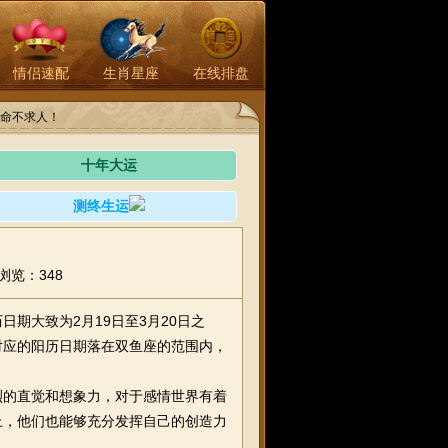
情侣速配
生肖星座
在线排盘
命不求人！
十年大运
测终生运
浏览：348
期大致为2月19日至3月20日之
日对应的阳历日期落在双鱼座的范围内，
烈的直觉和想象力，对于感情世界有着
上，他们也能够充分发挥自己的创造力