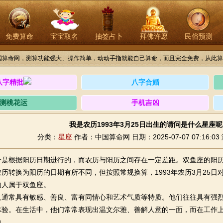
免费算命
宝宝取名
抽签占卜
拜佛许愿
民俗预测
国算命网，测算功能强大、操作简单，动动手指就能自己算命，而且完全免费，从此算
八字精批
八字合婚
测桃花运
手机吉凶
我是农历1993年3月25日出生的请问是什么星座呢
分类：
星座
作者：中国算命网
日期：2025-07-07 07:16:03
分是根据阳历日期进行的，而农历与阳历之间存在一定差距。双鱼座的阳历日
历转换为阳历的日期有所不同，但按照常规换算，1993年农历3月25
的人属于双鱼座。
人通常具有敏感、善良、富有同情心和艺术气质等特质。他们往往具有强
体验。在生活中，他们常常表现出温文尔雅、善解人意的一面，而在工作
力。