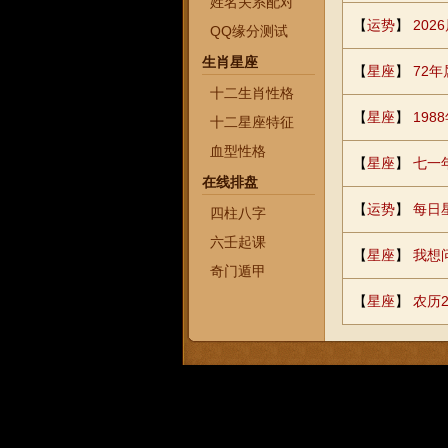
姓名关系配对
【
运势
】
20
QQ缘分测试
生肖星座
【
星座
】
72
十二生肖性格
【
星座
】
198
十二星座特征
血型性格
【
星座
】
七一
在线排盘
【
运势
】
每日
四柱八字
六壬起课
【
星座
】
我想
奇门遁甲
【
星座
】
农历