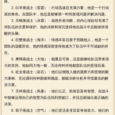
路。
2. 白羊座战士（雷霆）：行动迅速且充满力量，他是一个行动
派的角色。在团队中，他总是能够第一时间发现问题并解决问题。
3. 天蝎座战士（冰霜）：虽然外表冷酷，但内心深处却充满了
对队伍的关爱和保护。他的冷静和深沉使得他在战斗中总能保持清
醒的头脑。
4. 巨蟹座战士（海洋）：情感丰富且善于照顾他人，他是一个
团队的温暖所在。他的情感深度使得他成为了队伍中不可或缺的存
在。
5. 摩羯座战士（大地）：稳重且可靠，总是能够给队伍带来强
大的支持。他如同大地一般，无论何时何地都是队伍的坚强后盾。
6. 处女座战士（岩石）：他们以细致入微的观察力和坚韧的毅
力著称。无论遇到何种困难和挑战，都能冷静分析并寻找最佳的解
决方案。
7. 天秤座战士（风暴）：他们公正、机智且富有智慧。在战斗
中能够运用自己的智慧为队伍找到突破口，并且总能做出最正确的
决策。
8. 双子座战士（空气）：他们灵活多变且富有创造力。他们的