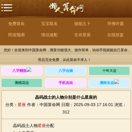
免费算命
宝宝取名
抽签占卜
拜佛许愿
民俗预测
情侣速配
生肖星座
在线排盘
您好！欢迎来到中国算命网，测算功能强大、操作简单，动动手指就能自己算命，
而且完全免费，从此算命不求人！
八字精批
八字合婚
十年大运
测桃花运
手机吉凶
测终生运
晶码战士的人物分别是什么星座的
分类：
星座
作者：中国算命网
日期：2025-09-03 17:16:01
浏览：
312
晶码战士人物
星座
分配