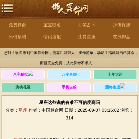
免费算命
宝宝取名
抽签占卜
拜佛许愿
民俗预测
情侣速配
生肖星座
在线排盘
您好！欢迎来到中国算命网，测算功能强大、操作简单，动动手指就能自己算命，
而且完全免费，从此算命不求人！
八字精批
八字合婚
十年大运
测桃花运
手机吉凶
测终生运
星座这些说的有准不可信度高吗
分类：
星座
作者：中国算命网
日期：2025-09-07 03:16:02
浏览：
314