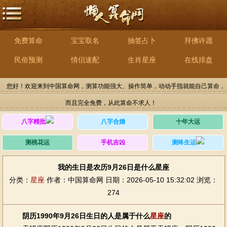
免费算命
宝宝取名
抽签占卜
拜佛许愿
民俗预测
情侣速配
生肖星座
在线排盘
您好！欢迎来到中国算命网，测算功能强大、操作简单，动动手指就能自己算命，
而且完全免费，从此算命不求人！
八字精批
八字合婚
十年大运
测桃花运
手机吉凶
测终生运
我的生日是农历9月26日是什么星座
分类：
星座
作者：中国算命网
日期：2026-05-10 15:32:02
浏览：
274
阴历1990年9月26日生日的人是属于什么
星座
的