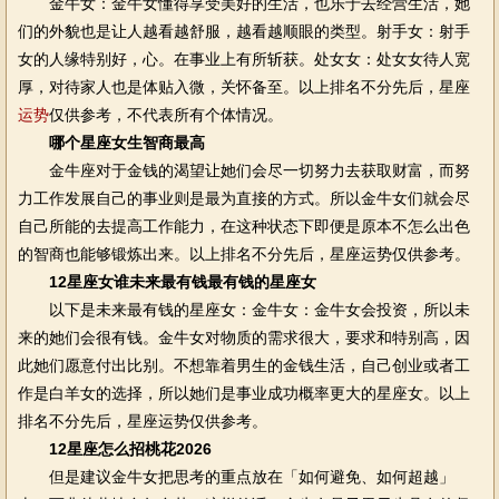
金牛女：金牛女懂得享受美好的生活，也乐于去经营生活，她
们的外貌也是让人越看越舒服，越看越顺眼的类型。射手女：射手
女的人缘特别好，心。在事业上有所斩获。处女女：处女女待人宽
厚，对待家人也是体贴入微，关怀备至。以上排名不分先后，星座
运势
仅供参考，不代表所有个体情况。
哪个星座女生智商最高
金牛座对于金钱的渴望让她们会尽一切努力去获取财富，而努
力工作发展自己的事业则是最为直接的方式。所以金牛女们就会尽
自己所能的去提高工作能力，在这种状态下即便是原本不怎么出色
的智商也能够锻炼出来。以上排名不分先后，星座运势仅供参考。
12星座女谁未来最有钱最有钱的星座女
以下是未来最有钱的星座女：金牛女：金牛女会投资，所以未
来的她们会很有钱。金牛女对物质的需求很大，要求和特别高，因
此她们愿意付出比别。不想靠着男生的金钱生活，自己创业或者工
作是白羊女的选择，所以她们是事业成功概率更大的星座女。以上
排名不分先后，星座运势仅供参考。
12星座怎么招桃花2026
但是建议金牛女把思考的重点放在「如何避免、如何超越」