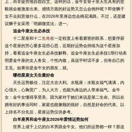
上，而非徒劳地自怨自艾。这样的话，金牛女骨子里天生具有的坚
毅就会被激发出来。感情方面的好运势又怎么会例外呢？即使狮子
女不去刻意做什么，在2026年里身边也会桃花满路。不过，还是建
议狮子女采用「明媚微笑法」进一。
追金牛座女生必杀技
十二星座和十二
生肖
在一定程度上有着紧密的联系，想要俘获
这个星座的芳心要多花些心思，近期好运势会持续为这个星座加
持，看看追金牛座女生必杀技解释。追金牛座女生必杀技1用行动表
明爱金牛座的女人务实，个性内敛，虽说平时话不多，但有自己的
主见。如果你是金牛女的朋友，就。
哪些星座女天生最好命
天生运势极佳，注定大吉大利。水瓶座：水瓶女福气满满，内
心强大，心胸宽广，为人大方，也能为身边的人带来福气。金牛
女：金牛女懂得享受美。因为家对于她们来说是第二生命。所以在
拥有好的事业同时，家庭也能兼顾的很好，自然是好命的代表。以
上排名不分先后，星座运势仅供参考。
白羊座男和金牛座女2026年爱情运势如何
世界上成千上亿的白羊男跟金牛女。他们的运势都一样？那这