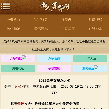
免费算命
宝宝取名
抽签占卜
拜佛许愿
民俗预测
情侣速配
生肖星座
在线排盘
您好！欢迎来到中国算命网，测算功能强大、操作简单，动动手指就能自己算命，
而且完全免费，从此算命不求人！
八字精批
八字合婚
十年大运
测桃花运
手机吉凶
测终生运
2026金牛女星座运势
分类：
运势
作者：中国算命网
日期：2026-05-19 22:47:58
浏览：
227
哪些
星座
女天生最好命12星座天生最好命的星