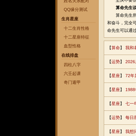
坚决不要信，
姓名关系配对
算命先生
QQ缘分测试
算命先生所说
生肖星座
和奋斗，完全
十二生肖性格
命先生可以通
十二星座特征
血型性格
【
算命
】
我和
在线排盘
【
运势
】
20
四柱八字
六壬起课
【
星座
】
72
奇门遁甲
【
星座
】
198
【
星座
】
七一
【
运势
】
每日
【
星座
】
我想