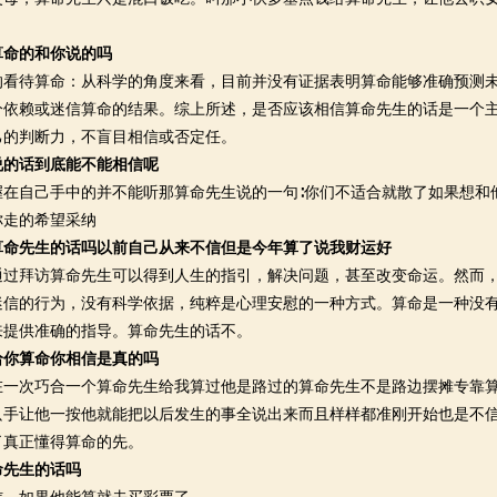
算命的和你说的吗
待算命：从科学的角度来看，目前并没有证据表明算命能够准确预测未
分依赖或迷信算命的结果。综上所述，是否应该相信算命先生的话是一个
己的判断力，不盲目相信或否定任。
说的话到底能不能相信呢
自己手中的并不能听那算命先生说的一句∶你们不适合就散了如果想和
你走的希望采纳
算命先生的话吗以前自己从来不信但是今年算了说我财运好
拜访算命先生可以得到人生的指引，解决问题，甚至改变命运。然而，
迷信的行为，没有科学依据，纯粹是心理安慰的一种方式。算命是一种没
来提供准确的指导。算命先生的话不。
给你算命你相信是真的吗
次巧合一个算命先生给我算过他是路过的算命先生不是路边摆摊专靠算
只手让他一按他就能把以后发生的事全说出来而且样样都准刚开始也是不
了真正懂得算命的先。
命先生的话吗