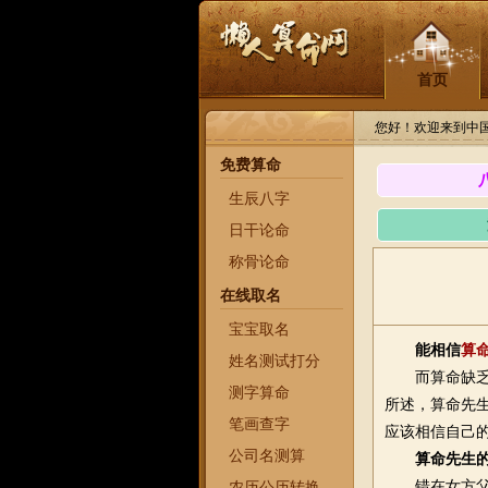
首页
您好！欢迎来到中
免费算命
生辰八字
日干论命
称骨论命
在线取名
宝宝取名
能相信
算
姓名测试打分
而算命缺乏这
测字算命
所述，算命先
笔画查字
应该相信自己
公司名测算
算命先生
错在女方父母
农历公历转换