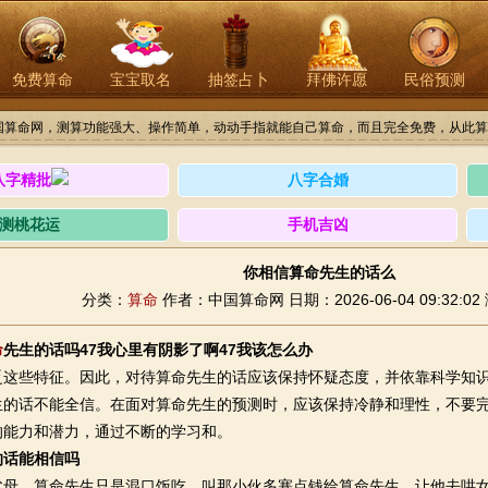
免费算命
宝宝取名
抽签占卜
拜佛许愿
民俗预测
国算命网，测算功能强大、操作简单，动动手指就能自己算命，而且完全免费，从此算
八字精批
八字合婚
测桃花运
手机吉凶
你相信算命先生的话么
分类：
算命
作者：中国算命网
日期：2026-06-04 09:32:02
命
先生的话吗47我心里有阴影了啊47我该怎么办
些特征。因此，对待算命先生的话应该保持怀疑态度，并依靠科学知识
生的话不能全信。在面对算命先生的预测时，应该保持冷静和理性，不要
的能力和潜力，通过不断的学习和。
的话能相信吗
，算命先生只是混口饭吃。叫那小伙多塞点钱给算命先生，让他去哄女