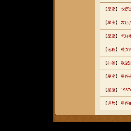
【
星座
】
农历
【
星座
】
农历
【
星座
】
怎样
【
运程
】
处女
【
抽签
】
欧冠
【
星座
】
星座
【
星座
】
19
【
运势
】
星座