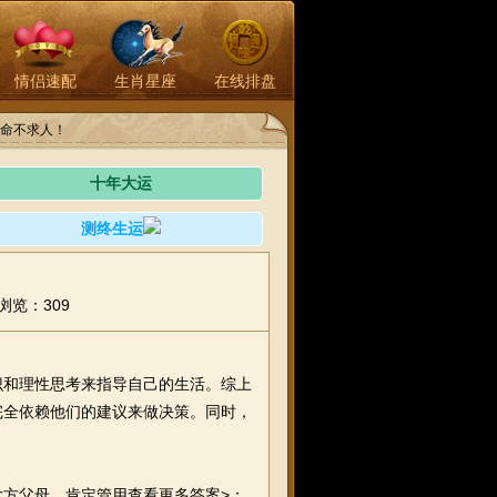
情侣速配
生肖星座
在线排盘
命不求人！
十年大运
测终生运
浏览：309
和理性思考来指导自己的生活。综上
完全依赖他们的建议来做决策。同时，
方父母。肯定管用查看更多答案>；