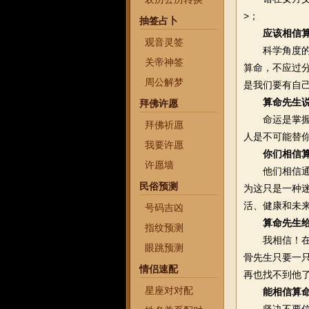
>；
抽签占卜
应该相信
观音灵签
科学角度的看
关帝神签
算命，不应过
周公解梦
是我们要有自
算命先生
拜佛许愿
命运是掌握在
拜佛祈愿
人是不可能替
我要许愿
你们相信
许愿墙
他们相信通过
民俗预测
为这只是一种
活、健康和未
号码吉凶
算命先生
指纹预测
我相信！在一
眼跳预测
骨先生只要一
情侣速配
再也找不到他
星座对对配
能相信算