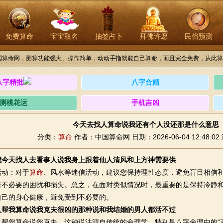
免费算命
宝宝取名
抽签占卜
拜佛许愿
民俗预测
国算命网，测算功能强大、操作简单，动动手指就能自己算命，而且完全免费，从此算
八字精批
八字合婚
测桃花运
手机吉凶
今天去找人算命说我还有个人没还那是什么意思
分类：
算命
作者：中国算命网
日期：2026-06-04 12:48:02
我今天找人去看事人说我身上跟着仙人清风和上方神需要供
动：对于
算命
、风水等迷信活动，建议您保持理性态度，避免盲目相信
来不必要的困扰和损失。总之，在面对类似情况时，最重要的是保持冷静
自己的身心健康，避免受到不必要的。
人帮我算命说我克夫很凶的那种说和我结婚的男人都活不过
您算命说您克夫，这种说法源自传统的命理学，特别是八字命理中的“克