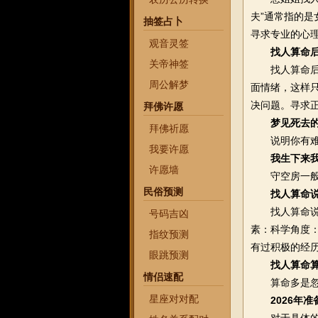
夫”通常指的
抽签占卜
寻求专业的心
观音灵签
找人算命
关帝神签
找人算命后生
周公解梦
面情绪，这样
决问题。寻求
拜佛许愿
梦见死去
拜佛祈愿
说明你有难了
我要许愿
我生下来
许愿墙
守空房一般就
民俗预测
找人算命
找人算命说堂
号码吉凶
素：科学角度
指纹预测
有过积极的经
眼跳预测
找人算命
情侣速配
算命多是忽悠
星座对对配
2026年