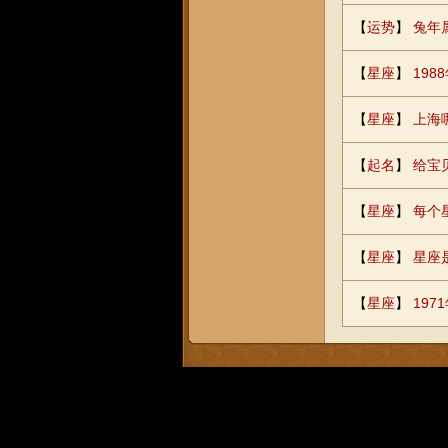
【
运势
】
兔年
【
星座
】
198
【
星座
】
上海
【
起名
】
给宝
【
星座
】
每个
【
星座
】
星座
【
星座
】
197