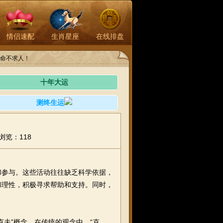
情侣速配
生肖星座
在线排盘
命不求人！
十年大运
测终生运
浏览：118
和参与。这些活动往往缺乏科学依据，
和理性，积极寻求帮助和支持。同时，
夫”概念。在传统的观念中，“克