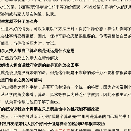
是女性的某。我们应该倡导理性和平等的价值观，不因迷信而影响个人的判
理咨询或与家人朋友沟通，以获。
后生意就不好了怎么办
意不好的情况，可以采取以下方法应对：保持平静心态：算命后倒霉的
只会让事情变得更糟。因此，保持平静心态是很重要的。你需要相信自己
正能量：当你倍感压力时，尝试。
的亲人找人帮自己算命说是死运是什么意思
然后你死去的亲人在帮你解决
我妈找人算命说我守空房的命是真的怎么回事
是说那是没有婚姻的命。但是这个呢是不靠谱的你千万不要相信很多事
说堂口领香之类的可信吗
口领香之类的事情，是否可信并没有一个统一的答案，因为这涉及到个
：从科学的角度来看，算命、风水等被认为缺乏科学依据，因此不被主流
历，认为算命帮助他们了解了自己。
算的挺准说我这个男朋友只是我生命中的桃花能不能改变
人，不信你可以听听小说“我是个算命先生”那可是算命的自己写的书！
准备跟男友结婚找人挑个好日子但是算命的说我92年猴年农历