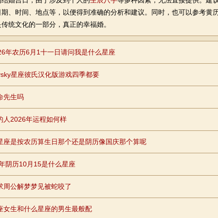
婚吉日，由于涉及到个人的
生辰八字
等多种因素，无法直接提供。建
日期、时间、地点等，以便得到准确的分析和建议。同时，也可以参考黄
是传统文化的一部分，真正的幸福婚。
026年农历6月1十一日请问我是什么星座
rrysky星座彼氏汉化版游戏四季都要
命先生吗
的人2026年运程如何样
星座是按农历算生日那个还是阴历像国庆那个算呢
7年阴历10月15是什么星座
求周公解梦梦见被蛇咬了
座女生和什么星座的男生最般配