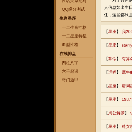
对于具体的结
姓名关系配对
人信息如出生
QQ缘分测试
住，这些都只
生肖星座
十二生肖性格
【
星座
】
我2
十二星座特征
血型性格
【
星座
】
sta
在线排盘
【
算命
】
有算
四柱八字
六壬起课
【
运程
】
属牛
奇门遁甲
【
星座
】
请问
【
星座
】
198
【
周公解梦
】
【
星座
】
处女