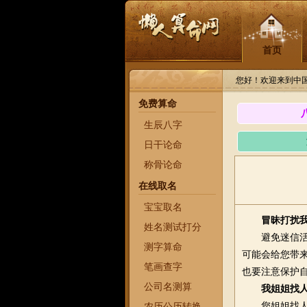
首页
您好！欢迎来到中
免费算命
生辰八字
日干论命
称骨论命
在线取名
宝宝取名
冒昧打扰
姓名测试打分
避免迷信活
测字算命
可能会给您带
笔画查字
也要注意保护
公司名测算
我姐姐找
您姐姐找人帮
农历公历转换