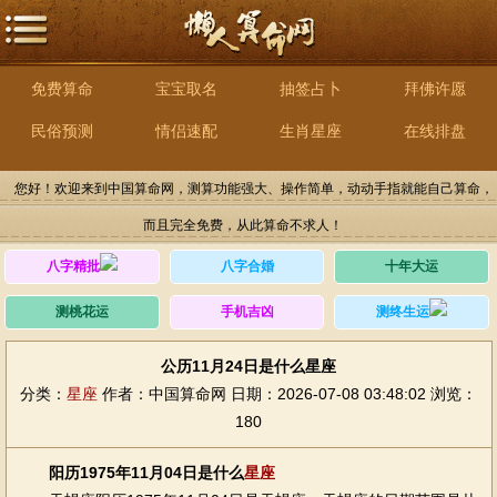
免费算命
宝宝取名
抽签占卜
拜佛许愿
民俗预测
情侣速配
生肖星座
在线排盘
您好！欢迎来到中国算命网，测算功能强大、操作简单，动动手指就能自己算命，
而且完全免费，从此算命不求人！
八字精批
八字合婚
十年大运
测桃花运
手机吉凶
测终生运
公历11月24日是什么星座
分类：
星座
作者：中国算命网
日期：2026-07-08 03:48:02
浏览：
180
阳历1975年11月04日是什么
星座