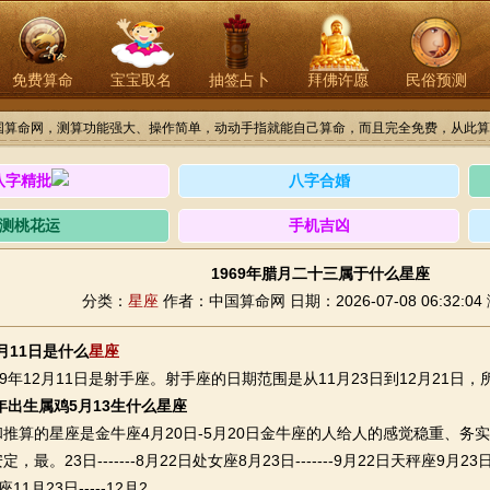
免费算命
宝宝取名
抽签占卜
拜佛许愿
民俗预测
国算命网，测算功能强大、操作简单，动动手指就能自己算命，而且完全免费，从此算
八字精批
八字合婚
测桃花运
手机吉凶
1969年腊月二十三属于什么星座
分类：
星座
作者：中国算命网
日期：2026-07-08 06:32:04
2月11日是什么
星座
年12月11日是射手座。射手座的日期范围是从11月23日到12月21日
9年出生属鸡5月13生什么星座
算的星座是金牛座4月20日-5月20日金牛座的人给人的感觉稳重、务
最。23日-------8月22日处女座8月23日-------9月22日天秤座9月23日--
11月23日-----12月2。