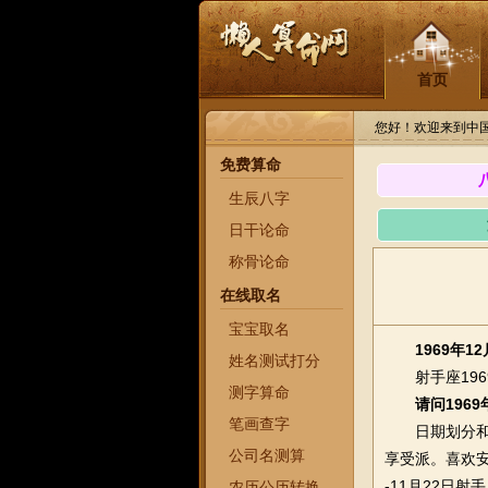
首页
您好！欢迎来到中
免费算命
生辰八字
日干论命
称骨论命
在线取名
宝宝取名
1969年1
姓名测试打分
射手座1969
测字算命
请问196
笔画查字
日期划分和推
公司名测算
享受派。喜欢安定，
-11月22日射手座
农历公历转换