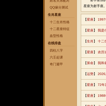
射手座你的星座
姓名关系配对
星座为射手座
QQ缘分测试
生肖星座
【
星座
】
19
十二生肖性格
十二星座特征
【
星座
】
我是
血型性格
【
生肖
】
十二
在线排盘
四柱八字
【
星座
】
农历1
六壬起课
【
算命
】
我和
奇门遁甲
【
运势
】
20
【
星座
】
72
【
星座
】
198