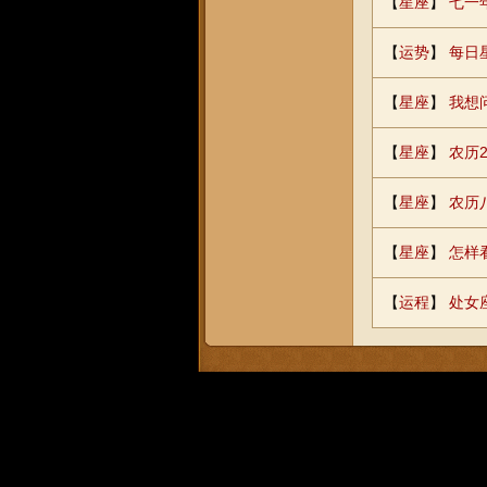
【
星座
】
七一
【
运势
】
每日
【
星座
】
我想
【
星座
】
农历
【
星座
】
农历
【
星座
】
怎样
【
运程
】
处女