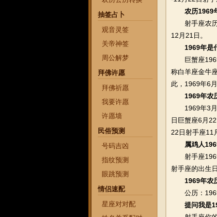
农历196
抽签占卜
射手座农历19
观音灵签
12月21日。
关帝神签
1969年
周公解梦
巨蟹座1969
称白羊座金牛座双。
拜佛许愿
此，1969年
拜佛祈愿
1969年
我要许愿
1969年3月9
许愿墙
日巨蟹座6月22
民俗预测
22日射手座11月
属鸡人19
号码吉凶
射手座1969
指纹预测
射手座的出生日
眼跳预测
1969年
情侣速配
公历：1969
星座对对配
提问我是1