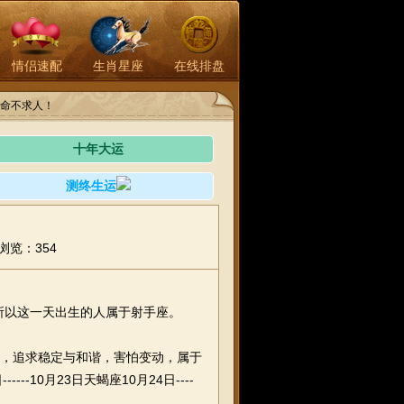
情侣速配
生肖星座
在线排盘
命不求人！
十年大运
测终生运
浏览：354
，所以这一天出生的人属于射手座。
实，追求稳定与和谐，害怕变动，属于
----10月23日天蝎座10月24日----