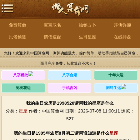
免费算命
宝宝取名
抽签占卜
拜佛许愿
民俗预测
情侣速配
生肖星座
在线排盘
您好！欢迎来到中国算命网，测算功能强大、操作简单，动动手指就能自己算命，
而且完全免费，从此算命不求人！
八字精批
八字合婚
十年大运
测桃花运
手机吉凶
测终生运
我的生日农历是1998520请问我的星座是什么
分类：
星座
作者：中国算命网
日期：2026-07-08 11:00:11
浏览：
527
我的生日是1995年农历8月初二请问谁知道是什么
星座