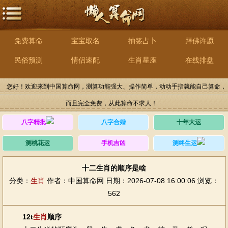
免费算命
宝宝取名
抽签占卜
拜佛许愿
民俗预测
情侣速配
生肖星座
在线排盘
您好！欢迎来到中国算命网，测算功能强大、操作简单，动动手指就能自己算命，
而且完全免费，从此算命不求人！
八字精批
八字合婚
十年大运
测桃花运
手机吉凶
测终生运
十二生肖的顺序是啥
分类：
生肖
作者：中国算命网
日期：2026-07-08 16:00:06
浏览：
562
12t
生肖
顺序