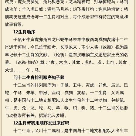
试虎：虎头虎脑兔：兔死狐悲龙：龙马精神蛇：打草惊蛇马：马到
成功羊：羊入虎口猴：猴年马月鸡：鸡飞蛋打狗：狗急跳墙猪：猪
朋狗友这些成语与十二生肖相对应，每个成语都带有特定的寓意和
故事背景。
12生肖顺序
子鼠丑牛寅虎卯兔辰龙巳蛇午马未羊申猴酉鸡戌狗亥猪十二生
肖源于何时，今已难于细考。长期以来，不少人将《论衡》视为最
早记载十二生肖的文献。《论衡》是东汉唯物主义思想家王充的名
著。《论衡·物势》载：“寅，木也，其禽，虎也。戌，土也，其禽，
犬也。……午，马。
问十二生肖排列顺序如子鼠
十二生肖的排列顺序为：子鼠、丑牛、寅虎、卯兔、辰龙、巳
蛇、午马、未羊、申猴、酉鸡、戌狗、亥猪。十二生肖，又叫属
相，是中国与十二地支相配以人出生年份的十二种动物，包括鼠、
牛、虎、兔、龙、蛇、马、羊、猴、鸡、狗、猪。十二生肖的起源
与动物崇拜有关。据湖北云梦睡。
12生肖帮我用顺序发过来好吗
十二生肖，又叫十二属相，是中国与十二地支相配以人出生年