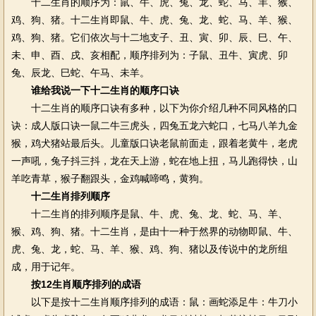
十二生肖的顺序为：鼠、牛、虎、兔、龙、蛇、马、羊、猴、
鸡、狗、猪。十二生肖即鼠、牛、虎、兔、龙、蛇、马、羊、猴、
鸡、狗、猪。它们依次与十二地支子、丑、寅、卯、辰、巳、午、
未、申、酉、戌、亥相配，顺序排列为：子鼠、丑牛、寅虎、卯
兔、辰龙、巳蛇、午马、未羊。
谁给我说一下十二生肖的顺序口诀
十二生肖的顺序口诀有多种，以下为你介绍几种不同风格的口
诀：成人版口诀一鼠二牛三虎头，四兔五龙六蛇口，七马八羊九金
猴，鸡犬猪站最后头。儿童版口诀老鼠前面走，跟着老黄牛，老虎
一声吼，兔子抖三抖，龙在天上游，蛇在地上扭，马儿跑得快，山
羊吃青草，猴子翻跟头，金鸡喊啼鸣，黄狗。
十二生肖排列顺序
十二生肖的排列顺序是鼠、牛、虎、兔、龙、蛇、马、羊、
猴、鸡、狗、猪。十二生肖，是由十一种于然界的动物即鼠、牛、
虎、兔、龙，蛇、马、羊、猴、鸡、狗、猪以及传说中的龙所组
成，用于记年。
按12生肖顺序排列的成语
以下是按十二生肖顺序排列的成语：鼠：画蛇添足牛：牛刀小